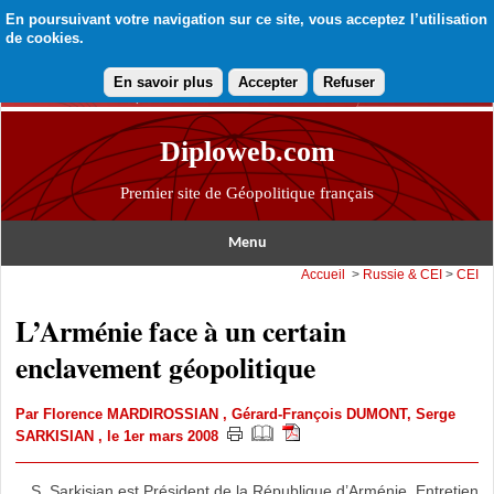
En poursuivant votre navigation sur ce site, vous acceptez l’utilisation
de cookies.
En savoir plus
Accepter
Refuser
Diploweb.com
Premier site de Géopolitique français
Menu
Accueil
>
Russie & CEI
>
CEI
L’Arménie face à un certain
enclavement géopolitique
Par
Florence MARDIROSSIAN
,
Gérard-François DUMONT
,
Serge
SARKISIAN
, le 1er mars 2008
S. Sarkisian est Président de la République d’Arménie. Entretien