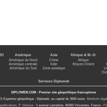
EI
Amérique
Asie
Afrique & M.-O.
Amérique du Nord
Chine
Afrique
Amérique centrale
Inde
Moyen-Orient
Amérique du Sud
Zone asiatique
Li
Dos
Services Diploweb
DIPLOWEB.COM - Premier site géopolitique francophone
S Expertise géopolitique - Diploweb, au capital de 3000 euros.
Mentions léga
publications, P. Verluise
- 1 avenue Lamartine, 94300 Vincennes, France -
Pr