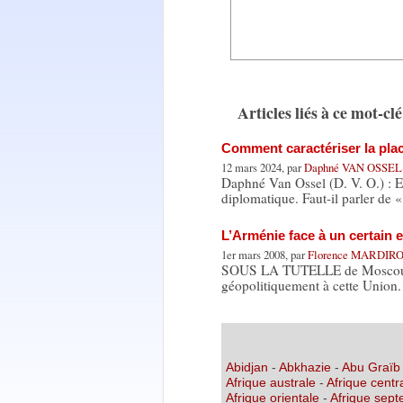
Articles liés à ce mot-clé
Comment caractériser la plac
12 mars 2024, par
Daphné VAN OSSE
Daphné Van Ossel (D. V. O.) : E
diplomatique. Faut-il parler de 
L’Arménie face à un certain 
1er mars 2008, par
Florence MARDIR
SOUS LA TUTELLE de Moscou jus
géopolitiquement à cette Union.
Abidjan
-
Abkhazie
-
Abu Graïb
Afrique australe
-
Afrique centr
Afrique orientale
-
Afrique sept