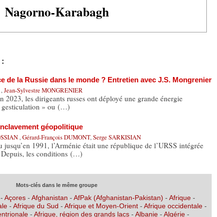
Nagorno-Karabagh
 :
e de la Russie dans le monde ? Entretien avec J.S. Mongrenier
L
,
Jean-Sylvestre MONGRENIER
n 2023, les dirigeants russes ont déployé une grande énergie
« gesticulation » ou (…)
enclavement géopolitique
OSSIAN
,
Gérard-François DUMONT
,
Serge SARKISIAN
qu’en 1991, l’Arménie était une république de l’URSS intégrée
 Depuis, les conditions (…)
Mots-clés dans le même groupe
-
Açores
-
Afghanistan
-
AfPak (Afghanistan-Pakistan)
-
Afrique
-
ale
-
Afrique du Sud
-
Afrique et Moyen-Orient
-
Afrique occidentale
-
entrionale
-
Afrique, région des grands lacs
-
Albanie
-
Algérie
-