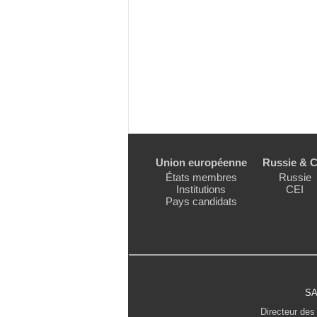
Union européenne
Russie & C
États membres
Russie
Institutions
CEI
Pays candidats
SA
Directeur des 