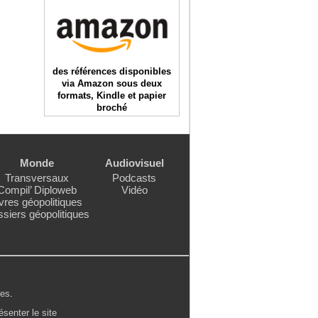
des références disponibles
via Amazon sous deux
formats, Kindle et papier
broché
Monde
Audiovisuel
Transversaux
Podcasts
Compil’ Diploweb
Vidéo
vres géopolitiques
siers géopolitiques
les
.
ésenter le site