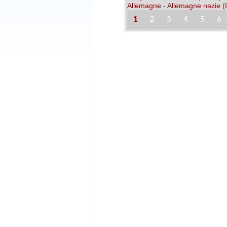
Allemagne
-
Allemagne nazie (I
1
2
3
4
5
6