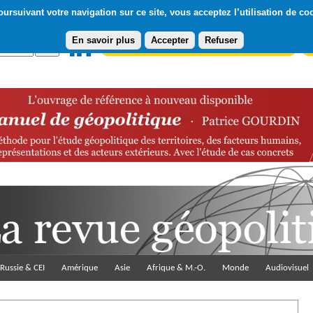
ursuivant votre navigation sur ce site, vous acceptez l’utilisation de co
En savoir plus
Accepter
Refuser
Abonnement gratuit à la Lettre du Diploweb
Pa
Russie & CEI
Amérique
Asie
Afrique & M.-O.
Monde
Audiovisuel