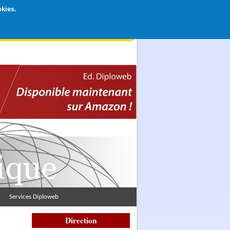
okies.
rticipation libre par CB ou Paypal, Merci !
Services Diploweb
Direction