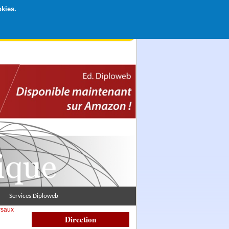
okies.
rticipation libre par CB ou Paypal, Merci !
Services Diploweb
rsaux
Direction