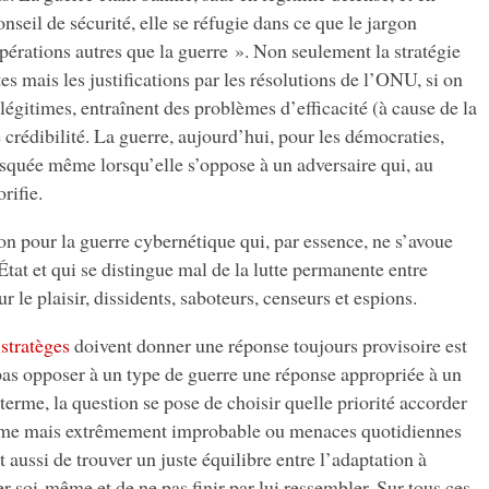
seil de sécurité, elle se réfugie dans ce que le jargon
pérations autres que la guerre ». Non seulement la stratégie
tes mais les justifications par les résolutions de l’ONU, si on
égitimes, entraînent des problèmes d’efficacité (à cause de la
 crédibilité. La guerre, aujourd’hui, pour les démocraties,
quée même lorsqu’elle s’oppose à un adversaire qui, au
orifie.
son pour la guerre cybernétique qui, par essence, ne s’avoue
 État et qui se distingue mal de la lutte permanente entre
r le plaisir, dissidents, saboteurs, censeurs et espions.
 stratèges
doivent donner une réponse toujours provisoire est
s opposer à un type de guerre une réponse appropriée à un
 terme, la question se pose de choisir quelle priorité accorder
me mais extrêmement improbable ou menaces quotidiennes
t aussi de trouver un juste équilibre entre l’adaptation à
ter soi-même et de ne pas finir par lui ressembler. Sur tous ces