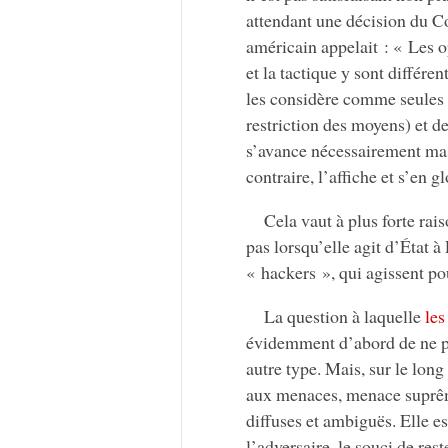
attendant une décision du Con
américain appelait : « Les o
et la tactique y sont différen
les considère comme seules l
restriction des moyens) et de
s’avance nécessairement mas
contraire, l’affiche et s’en gl
Cela vaut à plus forte rai
pas lorsqu’elle agit d’État à
« hackers », qui agissent pou
La question à laquelle
les
évidemment d’abord de ne pa
autre type. Mais, sur le long
aux menaces, menace suprê
diffuses et ambiguës. Elle es
l’adversaire, le souci de res