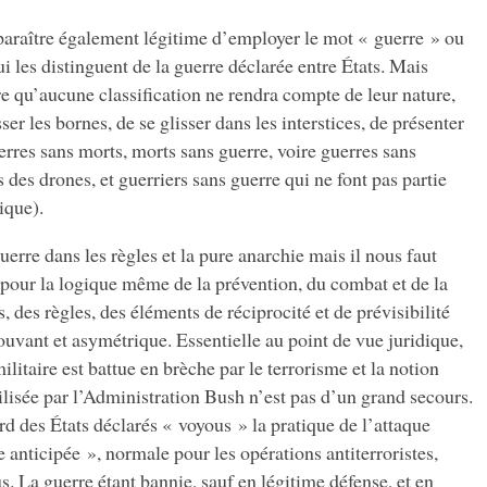
t paraître également légitime d’employer le mot « guerre » ou
ui les distinguent de la guerre déclarée entre États. Mais
re qu’aucune classification ne rendra compte de leur nature,
er les bornes, de se glisser dans les interstices, de présenter
erres sans morts, morts sans guerre, voire guerres sans
des drones, et guerriers sans guerre qui ne font pas partie
ique).
guerre dans les règles et la pure anarchie mais il nous faut
 pour la logique même de la prévention, du combat et de la
, des règles, des éléments de réciprocité et de prévisibilité
ouvant et asymétrique. Essentielle au point de vue juridique,
militaire est battue en brèche par le terrorisme et la notion
lisée par l’Administration Bush n’est pas d’un grand secours.
rd des États déclarés « voyous » la pratique de l’attaque
 anticipée », normale pour les opérations antiterroristes,
us. La guerre étant bannie, sauf en légitime défense, et en