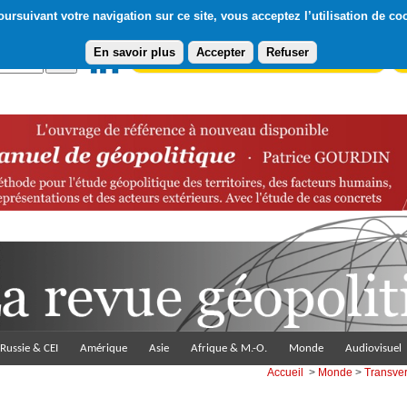
ursuivant votre navigation sur ce site, vous acceptez l’utilisation de co
En savoir plus
Accepter
Refuser
Abonnement gratuit à la Lettre du Diploweb
Pa
Russie & CEI
Amérique
Asie
Afrique & M.-O.
Monde
Audiovisuel
Accueil
>
Monde
>
Transve