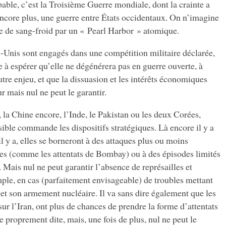
le, c’est la Troisième Guerre mondiale, dont la crainte a
encore plus, une guerre entre États occidentaux. On n’imagine
ée de sang-froid par un « Pearl Harbor » atomique.
ts-Unis sont engagés dans une compétition militaire déclarée,
e à espérer qu’elle ne dégénérera pas en guerre ouverte, à
re enjeu, et que la dissuasion et les intérêts économiques
ur mais nul ne peut le garantir.
 la Chine encore, l’Inde, le Pakistan ou les deux Corées,
sible commande les dispositifs stratégiques. Là encore il y a
é il y a, elles se borneront à des attaques plus ou moins
ées (comme les attentats de Bombay) ou à des épisodes limités
Mais nul ne peut garantir l’absence de représailles et
mple, en cas (parfaitement envisageable) de troubles mettant
 et son armement nucléaire. Il va sans dire également que les
t sur l’Iran, ont plus de chances de prendre la forme d’attentats
 proprement dite, mais, une fois de plus, nul ne peut le