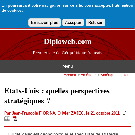
En poursuivant votre navigation sur ce site, vous acceptez l’utilisation
de cookies.
En savoir plus
Accepter
Refuser
Diploweb.com
Premier site de Géopolitique français
Menu
Accueil
>
Amérique
>
Amérique du Nord
Etats-Unis : quelles perspectives
stratégiques ?
Par
Jean-François FIORINA
,
Olivier ZAJEC
, le 21 octobre 2011
Olivier Zajec est géopolitologue et spécialiste de stratégie.