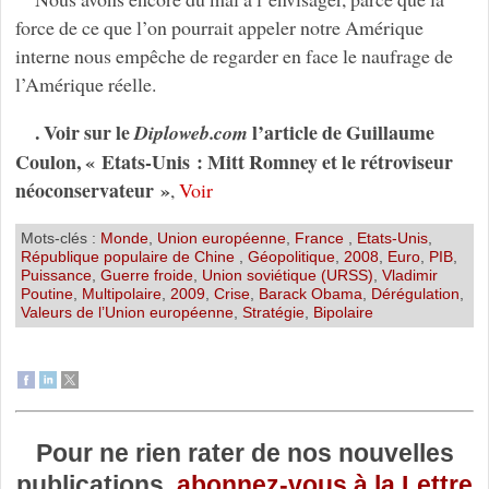
force de ce que l’on pourrait appeler notre Amérique
interne nous empêche de regarder en face le naufrage de
l’Amérique réelle.
. Voir sur le
l’article de Guillaume
Diploweb.com
Coulon, « Etats-Unis : Mitt Romney et le rétroviseur
néoconservateur »
,
Voir
Mots-clés :
Monde
,
Union européenne
,
France
,
Etats-Unis
,
République populaire de Chine
,
Géopolitique
,
2008
,
Euro
,
PIB
,
Puissance
,
Guerre froide
,
Union soviétique (URSS)
,
Vladimir
Poutine
,
Multipolaire
,
2009
,
Crise
,
Barack Obama
,
Dérégulation
,
Valeurs de l’Union européenne
,
Stratégie
,
Bipolaire
Pour ne rien rater de nos nouvelles
publications,
abonnez-vous à la Lettre