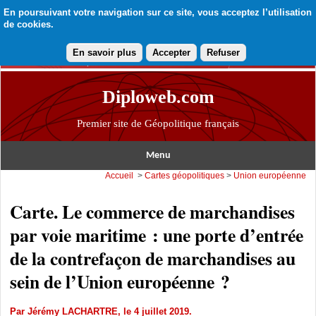
En poursuivant votre navigation sur ce site, vous acceptez l’utilisation
de cookies.
En savoir plus
Accepter
Refuser
Diploweb.com
Premier site de Géopolitique français
Menu
Accueil
>
Cartes géopolitiques
>
Union européenne
Carte. Le commerce de marchandises
par voie maritime : une porte d’entrée
de la contrefaçon de marchandises au
sein de l’Union européenne ?
Par
Jérémy LACHARTRE
, le 4 juillet 2019.