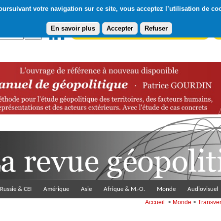
ursuivant votre navigation sur ce site, vous acceptez l’utilisation de co
En savoir plus
Accepter
Refuser
Abonnement gratuit à la Lettre du Diploweb
Pa
Russie & CEI
Amérique
Asie
Afrique & M.-O.
Monde
Audiovisuel
Accueil
>
Monde
>
Transve