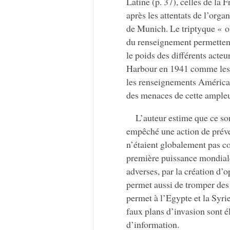
Latine (p. 37), celles de la
après les attentats de l’org
de Munich. Le triptyque « ob
du renseignement permettent 
le poids des différents acteu
Harbour en 1941 comme les a
les renseignements Américai
des menaces de cette ampleu
L’auteur estime que ce son
empêché une action de prév
n’étaient globalement pas c
première puissance mondiale
adverses, par la création d’o
permet aussi de tromper des
permet à l’Egypte et la Syri
faux plans d’invasion sont 
d’information.