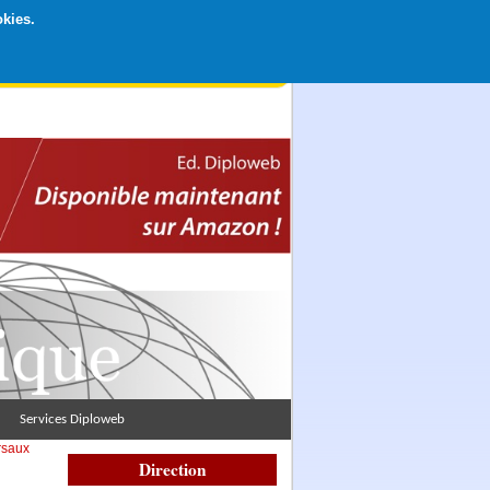
okies.
rticipation libre par CB ou Paypal, Merci !
Services Diploweb
rsaux
Direction