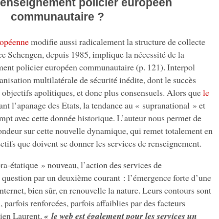
 renseignement policier européen
communautaire ?
ropéenne
modifie aussi radicalement la structure de collecte
ce Schengen, depuis 1985, implique la nécessité de la
ment policier européen communautaire (p. 121). Interpol
nisation multilatérale de sécurité inédite, dont le succès
 objectifs apolitiques, et donc plus consensuels. Alors que
le
ant l’apanage des Etats, la tendance au « supranational » et
pt avec cette donnée historique. L’auteur nous permet de
fondeur sur cette nouvelle dynamique, qui remet totalement en
jectifs que doivent se donner les services de renseignement.
ra-étatique » nouveau, l’action des services de
 question par un deuxième courant : l’émergence forte d’une
nternet, bien sûr, en renouvelle la nature. Leurs contours sont
 parfois renforcées, parfois affaiblies par des facteurs
tien Laurent,
« le web est également pour les services un