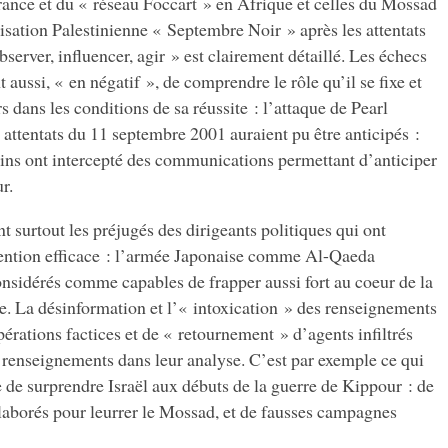
 France et du « réseau Foccart » en Afrique et celles du Mossad
anisation Palestinienne « Septembre Noir » après les attentats
server, influencer, agir » est clairement détaillé. Les échecs
aussi, « en négatif », de comprendre le rôle qu’il se fixe et
rs dans les conditions de sa réussite : l’attaque de Pearl
ttentats du 11 septembre 2001 auraient pu être anticipés :
ns ont intercepté des communications permettant d’anticiper
r.
t surtout les préjugés des dirigeants politiques qui ont
ention efficace : l’armée Japonaise comme Al-Qaeda
onsidérés comme capables de frapper aussi fort au coeur de la
. La désinformation et l’« intoxication » des renseignements
pérations factices et de « retournement » d’agents infiltrés
 renseignements dans leur analyse. C’est par exemple ce qui
e de surprendre Israël aux débuts de la guerre de Kippour : de
élaborés pour leurrer le Mossad, et de fausses campagnes