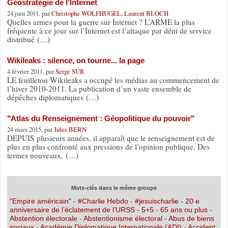
Géostratégie de l’Internet
24 juin 2011, par
Christophe WOLFHUGEL
,
Laurent BLOCH
Quelles armes pour la guerre sur Internet ? L’ARME la plus
fréquente à ce jour sur l’Internet est l’attaque par déni de service
distribué (…)
Wikileaks : silence, on tourne... la page
4 février 2011, par
Serge SUR
LE feuilleton Wikileaks a occupé les médias au commencement de
l’hiver 2010-2011. La publication d’un vaste ensemble de
dépêches diplomatiques (…)
"Atlas du Renseignement : Géopolitique du pouvoir"
24 mars 2015, par
Jules BERN
DEPUIS plusieurs années, il apparaît que le renseignement est de
plus en plus confronté aux pressions de l’opinion publique. Des
termes nouveaux, (…)
Mots-clés dans le même groupe
"Empire américain"
-
#Charlie Hebdo
-
#jesuischarlie
-
20 e
anniversaire de l’éclatement de l’URSS
-
5+5
-
65 ans ou plus
-
Abstention électorale
-
Abstentionisme électoral
-
Abus de biens
sociaux
-
Académie Diplomatique Internationale (ADI)
-
Accident