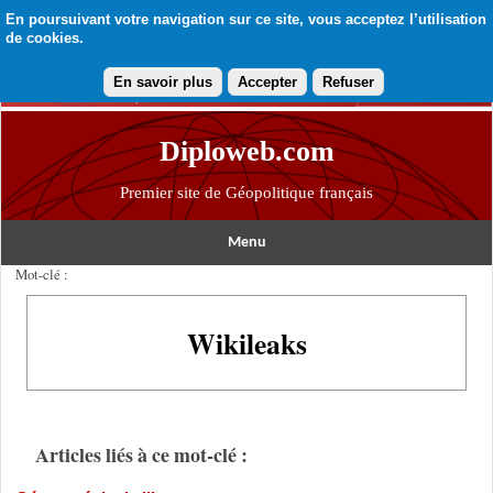
En poursuivant votre navigation sur ce site, vous acceptez l’utilisation
de cookies.
En savoir plus
Accepter
Refuser
Diploweb.com
Premier site de Géopolitique français
Menu
Mot-clé :
Wikileaks
Articles liés à ce mot-clé :