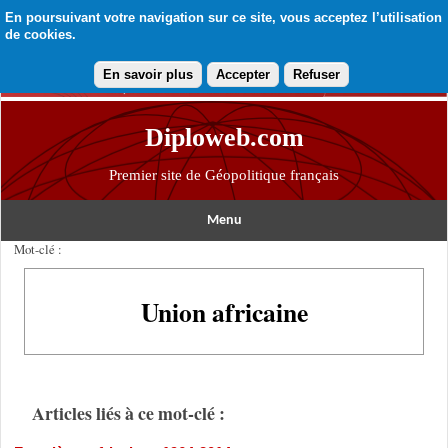
En poursuivant votre navigation sur ce site, vous acceptez l’utilisation
de cookies.
En savoir plus
Accepter
Refuser
Diploweb.com
Premier site de Géopolitique français
Menu
Mot-clé :
Union africaine
Articles liés à ce mot-clé :