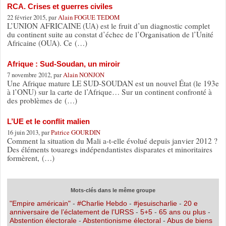
RCA. Crises et guerres civiles
22 février 2015, par
Alain FOGUE TEDOM
L’UNION AFRICAINE (UA) est le fruit d’un diagnostic complet
du continent suite au constat d’échec de l’Organisation de l’Unité
Africaine (OUA). Ce (…)
Afrique : Sud-Soudan, un miroir
7 novembre 2012, par
Alain NONJON
Une Afrique mature LE SUD-SOUDAN est un nouvel État (le 193e
à l’ONU) sur la carte de l’Afrique… Sur un continent confronté à
des problèmes de (…)
L’UE et le conflit malien
16 juin 2013, par
Patrice GOURDIN
Comment la situation du Mali a-t-elle évolué depuis janvier 2012 ?
Des éléments touaregs indépendantistes disparates et minoritaires
formèrent, (…)
Mots-clés dans le même groupe
"Empire américain"
-
#Charlie Hebdo
-
#jesuischarlie
-
20 e
anniversaire de l’éclatement de l’URSS
-
5+5
-
65 ans ou plus
-
Abstention électorale
-
Abstentionisme électoral
-
Abus de biens