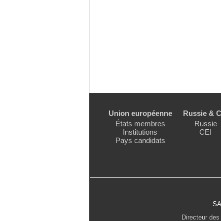
Union européenne
Russie & C
États membres
Russie
Institutions
CEI
Pays candidats
SA
Directeur des 