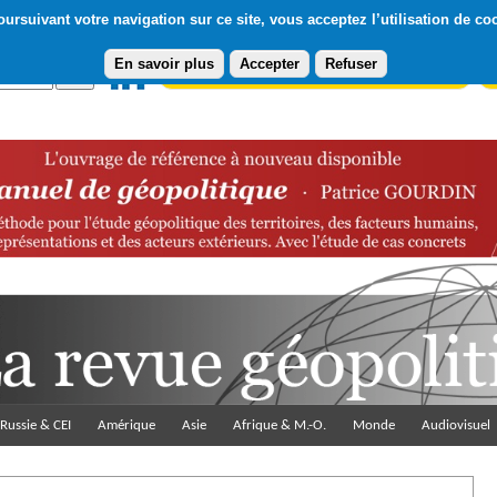
ursuivant votre navigation sur ce site, vous acceptez l’utilisation de co
En savoir plus
Accepter
Refuser
Abonnement gratuit à la Lettre du Diploweb
Pa
Russie & CEI
Amérique
Asie
Afrique & M.-O.
Monde
Audiovisuel