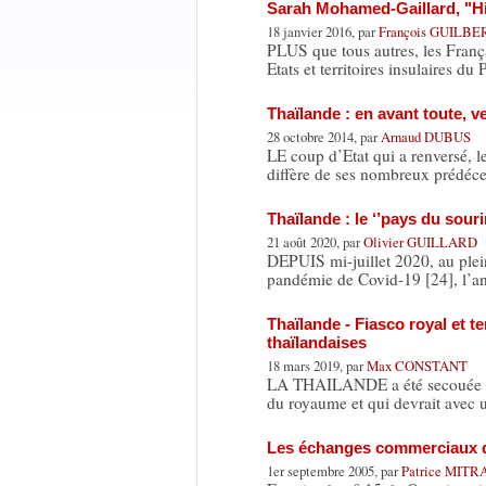
Sarah Mohamed-Gaillard, "His
18 janvier 2016, par
François GUILBE
PLUS que tous autres, les França
Etats et territoires insulaires du
Thaïlande : en avant toute, v
28 octobre 2014, par
Arnaud DUBUS
LE coup d’Etat qui a renversé, 
diffère de ses nombreux prédéc
Thaïlande : le ‘’pays du sour
21 août 2020, par
Olivier GUILLARD
DEPUIS mi-juillet 2020, au plei
pandémie de Covid-19 [24], l’
Thaïlande - Fiasco royal et t
thaïlandaises
18 mars 2019, par
Max CONSTANT
LA THAILANDE a été secouée le 
du royaume et qui devrait avec
Les échanges commerciaux de
1er septembre 2005, par
Patrice MIT