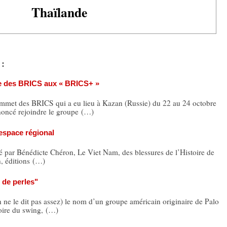
Thaïlande
 :
e des BRICS aux « BRICS+ »
t des BRICS qui a eu lieu à Kazan (Russie) du 22 au 24 octobre
oncé rejoindre le groupe (…)
espace régional
gé par Bénédicte Chéron, Le Viet Nam, des blessures de l’Histoire de
n, éditions (…)
r de perles"
 le dit pas assez) le nom d’un groupe américain originaire de Palo
toire du swing, (…)