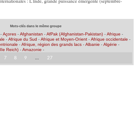
internationales : L’Inde, grande puissance émergente (septembre-
Mots-clés dans le même groupe
-
Açores
-
Afghanistan
-
AfPak (Afghanistan-Pakistan)
-
Afrique
-
ale
-
Afrique du Sud
-
Afrique et Moyen-Orient
-
Afrique occidentale
-
entrionale
-
Afrique, région des grands lacs
-
Albanie
-
Algérie
-
IIe Reich)
-
Amazonie
-
7
8
9
…
27