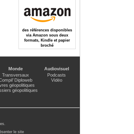
des références disponibles
via Amazon sous deux
formats, Kindle et papier
broché
Monde
Audiovisuel
Transversaux
Podcasts
Compil’ Diploweb
Vidéo
vres géopolitiques
siers géopolitiques
les
.
ésenter le site