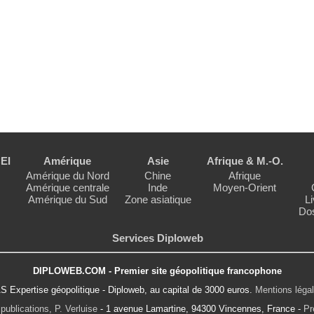
EI
Amérique
Asie
Afrique & M.-O.
Amérique du Nord
Chine
Afrique
Amérique centrale
Inde
Moyen-Orient
Amérique du Sud
Zone asiatique
Li
Dos
Services Diploweb
DIPLOWEB.COM - Premier site géopolitique francophone
S Expertise géopolitique - Diploweb, au capital de 3000 euros.
Mentions léga
publications, P. Verluise
- 1 avenue Lamartine, 94300 Vincennes, France -
Pr