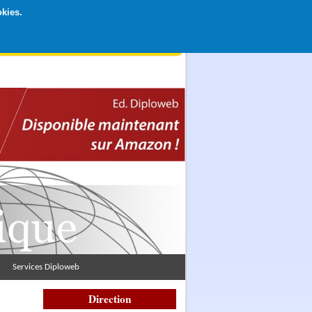
okies.
rticipation libre par CB ou Paypal, Merci !
Services Diploweb
Direction