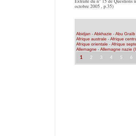
Extraite du n° 15 de Questions 
octobre 2005 , p.35)
Abidjan
-
Abkhazie
-
Abu Graïb
Afrique australe
-
Afrique centr
Afrique orientale
-
Afrique sept
Allemagne
-
Allemagne nazie (I
1
2
3
4
5
6