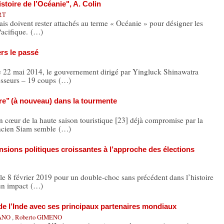
toire de l’Océanie", A. Colin
RT
is doivent rester attachés au terme « Océanie » pour désigner les
 Pacifique. (…)
ers le passé
le 22 mai 2014, le gouvernement dirigé par Yingluck Shinawatra
esseurs – 19 coups (…)
ire’’ (à nouveau) dans la tourmente
n cœur de la haute saison touristique [23] déjà compromise par la
ancien Siam semble (…)
ensions politiques croissantes à l’approche des élections
8 février 2019 pour un double-choc sans précédent dans l’histoire
 un impact (…)
 l’Inde avec ses principaux partenaires mondiaux
RANO
,
Roberto GIMENO