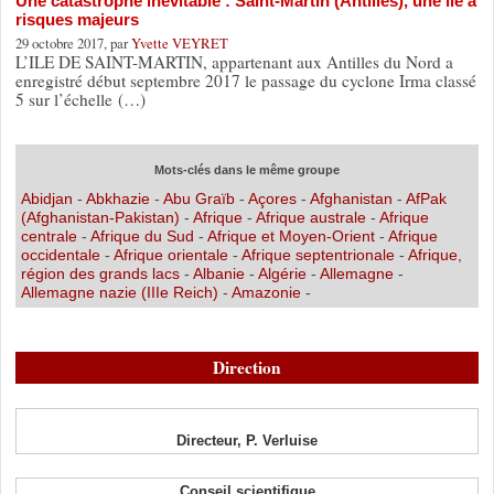
Une catastrophe inévitable : Saint-Martin (Antilles), une île à
risques majeurs
29 octobre 2017, par
Yvette VEYRET
L’ILE DE SAINT-MARTIN, appartenant aux Antilles du Nord a
enregistré début septembre 2017 le passage du cyclone Irma classé
5 sur l’échelle (…)
Mots-clés dans le même groupe
Abidjan
-
Abkhazie
-
Abu Graïb
-
Açores
-
Afghanistan
-
AfPak
(Afghanistan-Pakistan)
-
Afrique
-
Afrique australe
-
Afrique
centrale
-
Afrique du Sud
-
Afrique et Moyen-Orient
-
Afrique
occidentale
-
Afrique orientale
-
Afrique septentrionale
-
Afrique,
région des grands lacs
-
Albanie
-
Algérie
-
Allemagne
-
Allemagne nazie (IIIe Reich)
-
Amazonie
-
Direction
Directeur, P. Verluise
Conseil scientifique