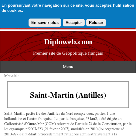
En poursuivant votre navigation sur ce site, vous acceptez l’utilisation
de cookies.
En savoir plus
Accepter
Refuser
Diploweb.com
Premier site de Géopolitique français
Menu
Mot-clé :
Saint-Martin (Antilles)
Saint-Martin, petite ile des Antilles du Nord compte deux parties, l’une
hollandaise et l’autre française. La partie française, 53 km2, a été érigée en
Collectivité d’Outre-Mer (COM) relevant de l’article 74 de la Constitution, par la
loi organique n°2007-223 (21 février 2007), modifiée en 2010 (loi organique n°
2010-92). Saint-Martin précédemment rattachée administrativement à la