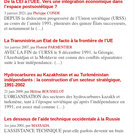
De la CEI à l’UEE. Vers une intégration économique dans
l’espace postsoviétique ?
3 janvier 2021, par
Philippe CONDE
DEPUIS la dislocation progressive de l’Union soviétique (URSS)
au cours de l’année 1991, plusieurs des quinze États successeurs,
et notamment la (…)
La Transnistrie,un Etat de facto à la frontière de l’UE
1er janvier 2007, par
Florent PARMENTIER
AVEC LA FIN de l’URSS le 8 décembre 1991, la Géorgie,
l’Azerbaïdjan et la Moldavie ont connu des conflits séparatistes
suite à leur indépendance. (…)
Hydrocarbures au Kazakhstan et au Turkménistan
indépendants : la construction d’un secteur stratégique,
1991-2002
21 juin 2009, par
Hélène ROUSSELOT
L’ORGANISATION des secteurs des hydrocarbures kazakh et
turkmène, tant à l’époque soviétique qu’après l’indépendance en
1991, est assez mal connue (…)
Les dessous de l’aide technique occidentale à la Russie
1er juin 2001, par
MASSADA
L’ASSISTANCE TECHNIQUE peut-elle parfois devenir un biais