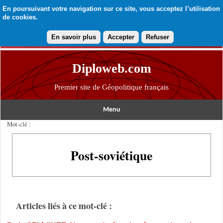
En poursuivant votre navigation sur ce site, vous acceptez l’utilisation
de cookies.
En savoir plus
Accepter
Refuser
Diploweb.com
Premier site de Géopolitique français
Menu
Mot-clé :
Post-soviétique
Articles liés à ce mot-clé :