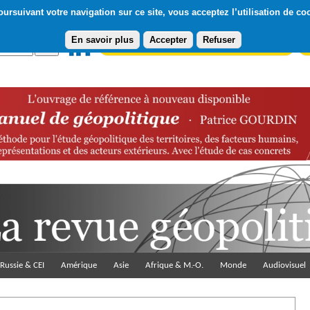
ursuivant votre navigation sur ce site, vous acceptez l’utilisation de co
En savoir plus
Accepter
Refuser
Abonnement gratuit à la Lettre du Diploweb
Pa
Russie & CEI
Amérique
Asie
Afrique & M.-O.
Monde
Audiovisuel