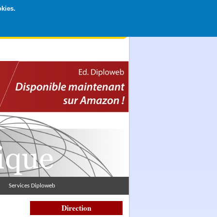
okies.
rticipation libre par CB ou Paypal, Merci !
Services Diploweb
Direction