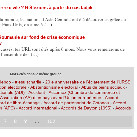
rre civile ? Réflexions à partir du cas tadjik
onde, les nations d’Asie Centrale ont été découvertes grâce au
x Etats-Unis, on aime à (…)
n Roumanie sur fond de crise économique
Y
s cassés, les URL sont ôtés après 6 mois. Nous vous remercions de
 l’ensemble des (…)
Mots-clés dans le même groupe
 Hebdo
-
#jesuischarlie
-
20 e anniversaire de l’éclatement de l’URSS
ion électorale
-
Abstentionisme électoral
-
Abus de biens sociaux
-
tionale (ADI)
-
Accident
-
Accomex (Chambre de commerce et
’Association (AA) d’un pays avec l’Union européenne
-
Accord
ord de libre-échange
-
Accord de partenariat de Cotonou
-
Accord
on (APC)
-
Accord international
-
Accords de Dayton (1995)
-
Accords
7
8
9
…
102