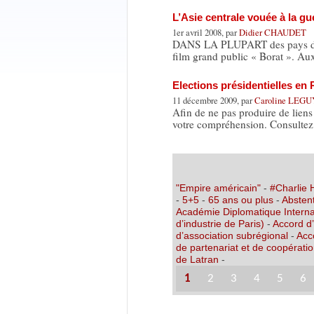
L’Asie centrale vouée à la gue
1er avril 2008, par
Didier CHAUDET
DANS LA PLUPART des pays du m
film grand public « Borat ». Au
Elections présidentielles e
11 décembre 2009, par
Caroline LEGU
Afin de ne pas produire de lien
votre compréhension. Consultez
"Empire américain"
-
#Charlie
-
5+5
-
65 ans ou plus
-
Abstent
Académie Diplomatique Interna
d’industrie de Paris)
-
Accord d
d’association subrégional
-
Acc
de partenariat et de coopérati
de Latran
-
1
2
3
4
5
6