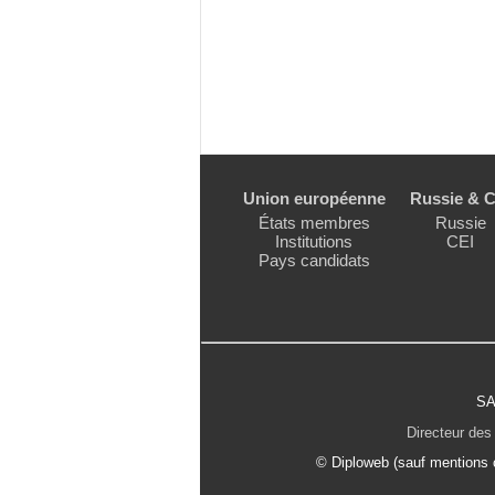
Union européenne
Russie & C
États membres
Russie
Institutions
CEI
Pays candidats
SA
Directeur des 
© Diploweb (sauf mentions c