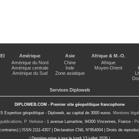
EI
Amérique
Asie
Afrique & M.-O.
Amérique du Nord
Chine
Afrique
Amérique centrale
Inde
Moyen-Orient
Amérique du Sud
Zone asiatique
Li
Dos
Services Diploweb
DIPLOWEB.COM - Premier site géopolitique francophone
S Expertise géopolitique - Diploweb, au capital de 3000 euros.
Mentions léga
publications, P. Verluise
- 1 avenue Lamartine, 94300 Vincennes, France -
Pr
ontraires) | ISSN 2111-4307 | Déclaration CNIL N°854004 | Droits de reproduct
| Dernière mise à jour le lundi 13 juillet 2026 |