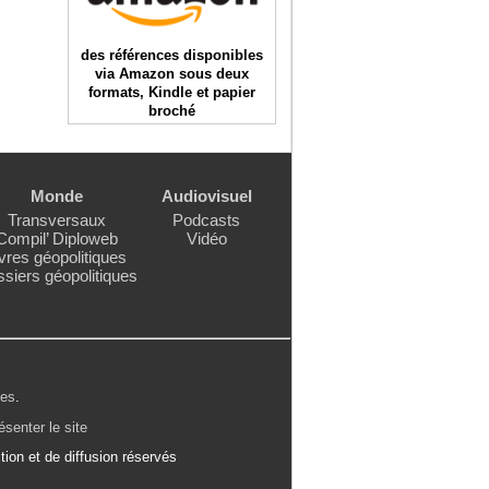
des références disponibles
via Amazon sous deux
formats, Kindle et papier
broché
Monde
Audiovisuel
Transversaux
Podcasts
Compil’ Diploweb
Vidéo
vres géopolitiques
siers géopolitiques
les
.
ésenter le site
ion et de diffusion réservés