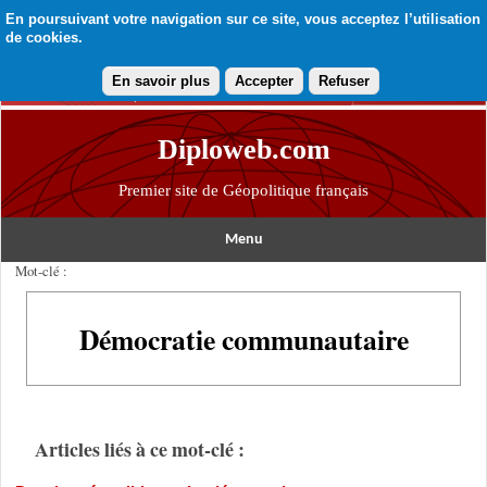
En poursuivant votre navigation sur ce site, vous acceptez l’utilisation
de cookies.
En savoir plus
Accepter
Refuser
Diploweb.com
Premier site de Géopolitique français
Menu
Mot-clé :
Démocratie communautaire
Articles liés à ce mot-clé :