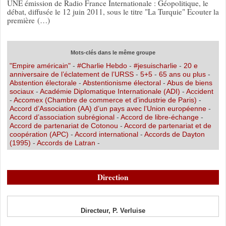
UNE émission de Radio France Internationale : Géopolitique, le
débat, diffusée le 12 juin 2011, sous le titre "La Turquie" Ecouter la
première (…)
Mots-clés dans le même groupe
"Empire américain"
-
#Charlie Hebdo
-
#jesuischarlie
-
20 e
anniversaire de l’éclatement de l’URSS
-
5+5
-
65 ans ou plus
-
Abstention électorale
-
Abstentionisme électoral
-
Abus de biens
sociaux
-
Académie Diplomatique Internationale (ADI)
-
Accident
-
Accomex (Chambre de commerce et d’industrie de Paris)
-
Accord d’Association (AA) d’un pays avec l’Union européenne
-
Accord d’association subrégional
-
Accord de libre-échange
-
Accord de partenariat de Cotonou
-
Accord de partenariat et de
coopération (APC)
-
Accord international
-
Accords de Dayton
(1995)
-
Accords de Latran
-
Direction
Directeur, P. Verluise