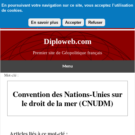
En poursuivant votre navigation sur ce site, vous acceptez l’utilisation
de cookies.
En savoir plus
Accepter
Refuser
Diploweb.com
Premier site de Géopolitique français
Menu
Mot-clé :
Convention des Nations-Unies sur
le droit de la mer (CNUDM)
Articles liés à ce mot-clé :