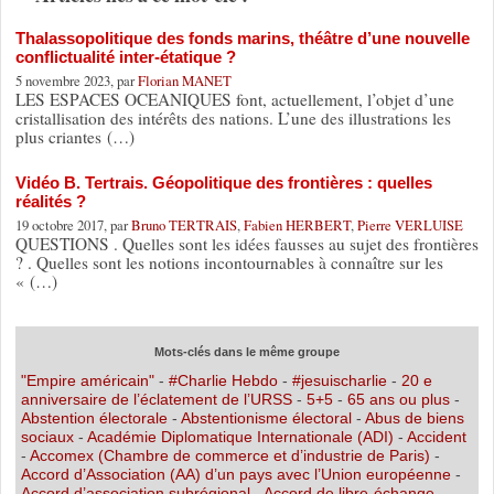
Thalassopolitique des fonds marins, théâtre d’une nouvelle
conflictualité inter-étatique ?
5 novembre 2023, par
Florian MANET
LES ESPACES OCEANIQUES font, actuellement, l’objet d’une
cristallisation des intérêts des nations. L’une des illustrations les
plus criantes (…)
Vidéo B. Tertrais. Géopolitique des frontières : quelles
réalités ?
19 octobre 2017, par
Bruno TERTRAIS
,
Fabien HERBERT
,
Pierre VERLUISE
QUESTIONS . Quelles sont les idées fausses au sujet des frontières
? . Quelles sont les notions incontournables à connaître sur les
« (…)
Mots-clés dans le même groupe
"Empire américain"
-
#Charlie Hebdo
-
#jesuischarlie
-
20 e
anniversaire de l’éclatement de l’URSS
-
5+5
-
65 ans ou plus
-
Abstention électorale
-
Abstentionisme électoral
-
Abus de biens
sociaux
-
Académie Diplomatique Internationale (ADI)
-
Accident
-
Accomex (Chambre de commerce et d’industrie de Paris)
-
Accord d’Association (AA) d’un pays avec l’Union européenne
-
Accord d’association subrégional
-
Accord de libre-échange
-