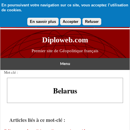
En poursuivant votre navigation sur ce site, vous acceptez l’utilisation
de cookies.
En savoir plus
Accepter
Refuser
Diploweb.com
Premier site de Géopolitique français
Menu
Mot-clé :
Belarus
Articles liés à ce mot-clé :