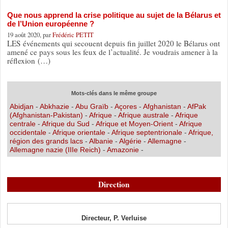
Que nous apprend la crise politique au sujet de la Bélarus et
de l’Union européenne ?
19 août 2020, par
Frédéric PETIT
LES événements qui secouent depuis fin juillet 2020 le Bélarus ont
amené ce pays sous les feux de l’actualité. Je voudrais amener à la
réflexion (…)
Mots-clés dans le même groupe
Abidjan
-
Abkhazie
-
Abu Graïb
-
Açores
-
Afghanistan
-
AfPak
(Afghanistan-Pakistan)
-
Afrique
-
Afrique australe
-
Afrique
centrale
-
Afrique du Sud
-
Afrique et Moyen-Orient
-
Afrique
occidentale
-
Afrique orientale
-
Afrique septentrionale
-
Afrique,
région des grands lacs
-
Albanie
-
Algérie
-
Allemagne
-
Allemagne nazie (IIIe Reich)
-
Amazonie
-
Direction
Directeur, P. Verluise