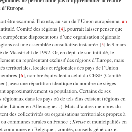
 régionales ne permet donc pas d’appréhender la réalité
ns d’Europe
.
it être examiné. Il existe, au sein de l’Union européenne,
un
intitulé, Comité des régions
[
]
, pourrait laisser penser que
4
on européenne disposent tous d’une organisation régionale
gions est une assemblée consultative instaurée
[
]
le 9 mars
5
 de Maastricht de 1992. Or, en dépit de son intitulé, le
llement un représentant exclusif des régions d’Europe, mais
és territoriales, locales et régionales des pays de l’Union
 membres
[
]
, nombre équivalent à celui du CESE (Comité
6
en), avec une répartition identique du nombre de sièges
tant approximativement sa population. Certains de ses
 régionaux dans les pays où de tels élus existent (régions en
Italie, Länder en Allemagne…). Mais d’autres membres du
ent des collectivités ou organisations territoriales propres à
s ou communes rurales en France ;
Kreise
et municipalités en
 communes en Belgique ; comtés, conseils généraux et