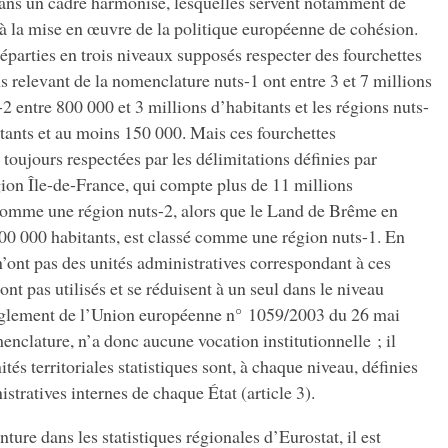
s dans un cadre harmonisé, lesquelles servent notamment de
 à la mise en œuvre de la politique européenne de cohésion.
réparties en trois niveaux supposés respecter des fourchettes
relevant de la nomenclature nuts-1 ont entre 3 et 7 millions
-2 entre 800 000 et 3 millions d’habitants et les régions nuts-
tants et au moins 150 000. Mais ces fourchettes
oujours respectées par les délimitations définies par
gion Île-de-France, qui compte plus de 11 millions
 comme une région nuts-2, alors que le Land de Brême en
0 000 habitants, est classé comme une région nuts-1. En
’ont pas des unités administratives correspondant à ces
sont pas utilisés et se réduisent à un seul dans le niveau
règlement de l’Union européenne n° 1059/2003 du 26 mai
enclature, n’a donc aucune vocation institutionnelle ; il
tés territoriales statistiques sont, à chaque niveau, définies
istratives internes de chaque État (article 3).
ture dans les statistiques régionales d’Eurostat, il est