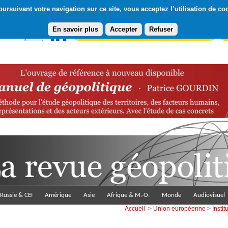
ursuivant votre navigation sur ce site, vous acceptez l’utilisation de co
En savoir plus
Accepter
Refuser
Abonnement gratuit à la Lettre du Diploweb
Pa
Russie & CEI
Amérique
Asie
Afrique & M.-O.
Monde
Audiovisuel
Accueil
>
Union européenne
>
Instit