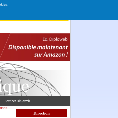
okies.
rticipation libre par CB ou Paypal, Merci !
Services Diploweb
utions
Direction