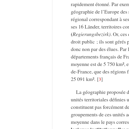
rapidement étonné. Par exemp
géographie de l’Europe des
régional correspondant à ses
ses 16 Länder, territoires co
(
Regierungsbezirk)
. Or, ces
droit public ; ils sont géré
donc non par des élues. Par 
départements français de Fra
moyenne est de 5 750 km², et
de-France, que des régions f
25 091 km².
[
]
3
La géographie proposée da
unités territoriales définies
constituent pas forcément de
groupements de ces unités ad
moyenne dans le pays corre