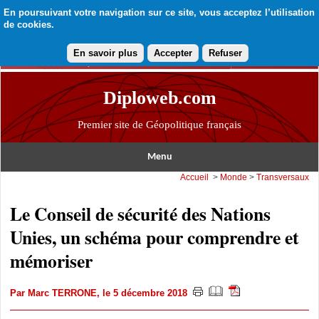
En poursuivant votre navigation sur ce site, vous acceptez l’utilisation
de cookies.
En savoir plus
Accepter
Refuser
Diploweb.com
Premier site de Géopolitique français
Menu
Accueil
>
Monde
>
Transversaux
Le Conseil de sécurité des Nations
Unies, un schéma pour comprendre et
mémoriser
Par
Marc TERRONE
, le 5 décembre 2018