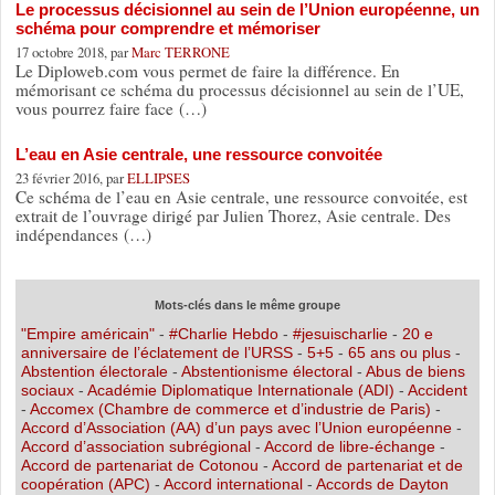
Le processus décisionnel au sein de l’Union européenne, un
schéma pour comprendre et mémoriser
17 octobre 2018, par
Marc TERRONE
Le Diploweb.com vous permet de faire la différence. En
mémorisant ce schéma du processus décisionnel au sein de l’UE,
vous pourrez faire face (…)
L’eau en Asie centrale, une ressource convoitée
23 février 2016, par
ELLIPSES
Ce schéma de l’eau en Asie centrale, une ressource convoitée, est
extrait de l’ouvrage dirigé par Julien Thorez, Asie centrale. Des
indépendances (…)
Mots-clés dans le même groupe
"Empire américain"
-
#Charlie Hebdo
-
#jesuischarlie
-
20 e
anniversaire de l’éclatement de l’URSS
-
5+5
-
65 ans ou plus
-
Abstention électorale
-
Abstentionisme électoral
-
Abus de biens
sociaux
-
Académie Diplomatique Internationale (ADI)
-
Accident
-
Accomex (Chambre de commerce et d’industrie de Paris)
-
Accord d’Association (AA) d’un pays avec l’Union européenne
-
Accord d’association subrégional
-
Accord de libre-échange
-
Accord de partenariat de Cotonou
-
Accord de partenariat et de
coopération (APC)
-
Accord international
-
Accords de Dayton