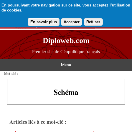
En poursuivant votre navigation sur ce site, vous acceptez l’utilisation
de cookies.
En savoir plus
Accepter
Refuser
Diploweb.com
Premier site de Géopolitique français
Menu
Mot-clé :
Schéma
Articles liés à ce mot-clé :