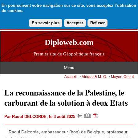
En poursuivant votre navigation sur ce site, vous acceptez l’utilisation
de cookies.
En savoir plus
Accepter
Refuser
Diploweb.com
Premier site de Géopolitique français
Menu
Accueil
>
Afrique & M.-O.
>
Moyen-Orient
La reconnaissance de la Palestine, le
carburant de la solution à deux Etats
Par
Raoul DELCORDE
, le 3 août 2025
Raoul Delcorde, ambassadeur (hon) de Belgique, professeur