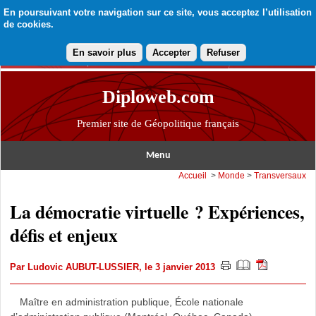
En poursuivant votre navigation sur ce site, vous acceptez l’utilisation
de cookies.
En savoir plus
Accepter
Refuser
Diploweb.com
Premier site de Géopolitique français
Menu
Accueil
>
Monde
>
Transversaux
La démocratie virtuelle ? Expériences,
défis et enjeux
Par
Ludovic AUBUT-LUSSIER
, le 3 janvier 2013
Maître en administration publique, École nationale