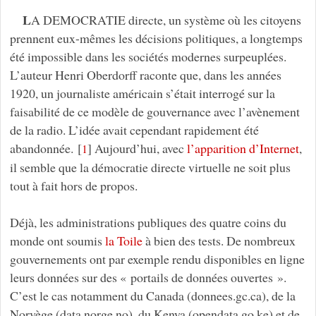
L
A DEMOCRATIE directe, un système où les citoyens
prennent eux-mêmes les décisions politiques, a longtemps
été impossible dans les sociétés modernes surpeuplées.
L’auteur Henri Oberdorff raconte que, dans les années
1920, un journaliste américain s’était interrogé sur la
faisabilité de ce modèle de gouvernance avec l’avènement
de la radio. L’idée avait cependant rapidement été
abandonnée.
[
]
Aujourd’hui, avec
l’apparition d’Internet
,
1
il semble que la démocratie directe virtuelle ne soit plus
tout à fait hors de propos.
Déjà, les administrations publiques des quatre coins du
monde ont soumis
la Toile
à bien des tests. De nombreux
gouvernements ont par exemple rendu disponibles en ligne
leurs données sur des « portails de données ouvertes ».
C’est le cas notamment du Canada (donnees.gc.ca), de la
Norvège (data.norge.no), du Kenya (opendata.go.ke) et de