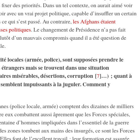
 fixer des priorités. Dans un tel contexte, on aurait aimé voir
ir avec un vrai projet politique, capable d’insuffler un certain
 ce qui s’est passé. Au contraire,
les Afghans étaient
sses politiques
. Le changement de Présidence n’a pas fait
 plutôt d’un mauvais compromis quand il a été question de
le.
ité locales (armée, police), sont supposées prendre le
s étrangers mais se trouvent dans une situation
ires misérables, désertions, corruption
[
]
…) ; quant à
7
ls semblent impuissants à la juguler. Comment y
es (police locale, armée) comptent des dizaines de milliers
e eux combattent aussi âprement que les Forces spéciales,
centaine d’hommes impliquées dans l’essentiel de la guerre
des zones tombent aux mains des insurgés, ce sont les Forces
Elles font de l’excellent travail : leur formation est assurée