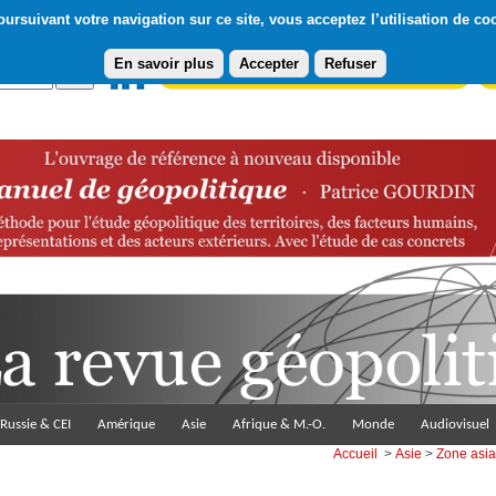
ursuivant votre navigation sur ce site, vous acceptez l’utilisation de co
En savoir plus
Accepter
Refuser
Abonnement gratuit à la Lettre du Diploweb
Pa
Russie & CEI
Amérique
Asie
Afrique & M.-O.
Monde
Audiovisuel
Accueil
>
Asie
>
Zone asia