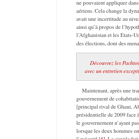
ne pouvaient appliquer dans 
aériens. Cela change la dyna
avait une incertitude au niv
ainsi qu’à propos de l’hypot
l’Afghanistan et les Etats-U
des élections, dont des mena
Découvrez les Pachtoun
avec un entretien except
Maintenant, après une tran
gouvernement de cohabitatio
[principal rival de Ghani, A
présidentielle de 2009 face 
le gouvernement n’ayant pas
lorsque les deux hommes ont
l’exécutif
[
]
. Le simple fai
5