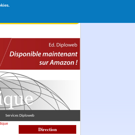
okies.
rticipation libre par CB ou Paypal, Merci !
Services Diploweb
tique
Direction