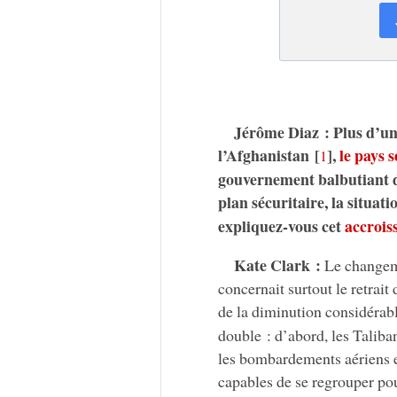
Jérôme Diaz : Plus d’un 
l’Afghanistan
[
]
,
le pays 
1
gouvernement balbutiant do
plan sécuritaire, la situa
expliquez-vous cet
accrois
Kate Clark :
Le changeme
concernait surtout le retrait 
de la diminution considérabl
double : d’abord, les Taliba
les bombardements aériens ef
capables de se regrouper pou