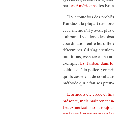
par
les Américains
, les Bri
Il y a toutefois des probl
Kunduz : la plupart des forc
et ce même s’il y avait plus
Taliban. Il y a donc des obs
coordination entre les différ
déterminer s’il s’agit seule
munitions, essence ou en nou
exemple,
les Taliban dans le
soldats et à la police ; en p
qu’ils cesseront de combattre
méthode qui a fait ses preuv
L’armée a été créée et fin
présente, mais maintenant 
Les Américains sont toujours
tendance à intervenir soit l