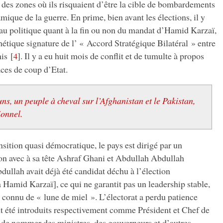
des zones où ils risquaient d’être la cible de bombardements
mique de la guerre. En prime, bien avant les élections, il y
eau politique quant à la fin ou non du mandat d’Hamid Karzaï,
hétique signature de l’ « Accord Stratégique Bilatéral » entre
nis
[
]
. Il y a eu huit mois de conflit et de tumulte à propos
4
ces de coup d’Etat.
s, un peuple à cheval sur l’Afghanistan et le Pakistan,
ionnel.
sition quasi démocratique, le pays est dirigé par un
n avec à sa tête Ashraf Ghani et Abdullah Abdullah
bdullah avait déjà été candidat déchu à l’élection
à Hamid Karzaï], ce qui ne garantit pas un leadership stable,
 connu de « lune de miel ». L’électorat a perdu patience
 été introduits respectivement comme Président et Chef de
t de nommer des ministres, des gouverneurs et d’autres