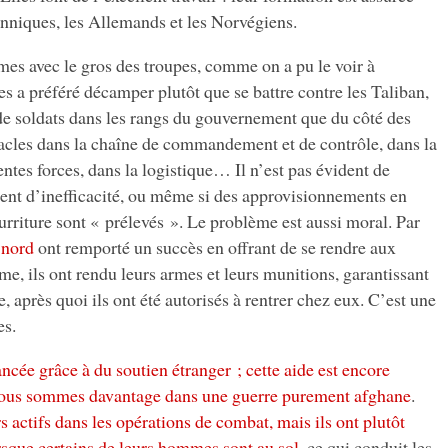
tanniques, les Allemands et les Norvégiens.
èmes avec le gros des troupes, comme on a pu le voir à
es a préféré décamper plutôt que se battre contre les Taliban,
 de soldats dans les rangs du gouvernement que du côté des
tacles dans la chaîne de commandement et de contrôle, dans la
entes forces, dans la logistique… Il n’est pas évident de
ment d’inefficacité, ou même si des approvisionnements en
rriture sont « prélevés ». Le problème est aussi moral. Par
 nord
ont remporté un succès en offrant de se rendre aux
rime, ils ont rendu leurs armes et leurs munitions, garantissant
, après quoi ils ont été autorisés à rentrer chez eux. C’est une
es.
ancée grâce à du soutien étranger ; cette aide est encore
nous sommes davantage dans une guerre purement afghane
.
 actifs dans les opérations de combat, mais ils ont plutôt
orsque certains de leurs hommes sont au sol
, ce qui conduit les