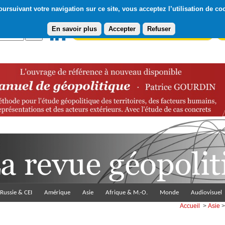
ursuivant votre navigation sur ce site, vous acceptez l’utilisation de co
En savoir plus
Accepter
Refuser
Abonnement gratuit à la Lettre du Diploweb
Pa
Russie & CEI
Amérique
Asie
Afrique & M.-O.
Monde
Audiovisuel
Accueil
>
Asie