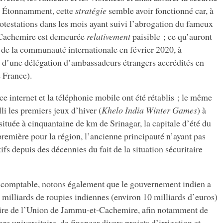
e. Étonnamment, cette
stratégie
semble avoir fonctionné car, à
otestations dans les mois ayant suivi l’abrogation du fameux
du Cachemire est demeurée
relativement
paisible ; ce qu’auront
s de la communauté internationale en février 2020, à
d’une délégation d’ambassadeurs étrangers accrédités en
 France).
e internet et la téléphonie mobile ont été rétablis ; le même
li les premiers jeux d’hiver (
Khelo India Winter Games
) à
située à cinquantaine de km de Srinagar, la capitale d’été du
emière pour la région, l’ancienne principauté n’ayant pas
fs depuis des décennies du fait de la situation sécuritaire
comptable, notons également que le gouvernement indien a
milliards de roupies indiennes (environ 10 milliards d’euros)
oire de l’Union de Jammu-et-Cachemire, afin notamment de
rc universitaire, de financer divers projets d’irrigation et