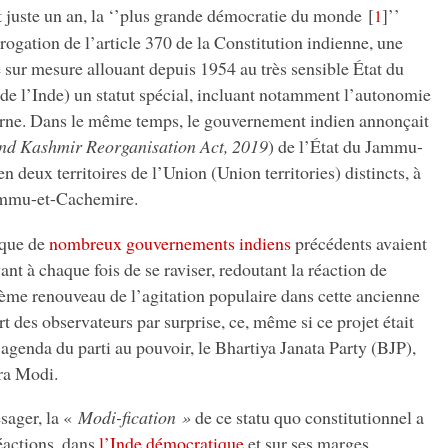
t juste un an, la ‘’plus grande démocratie du monde
[
]
’’
1
rogation de l’article 370 de la Constitution indienne, une
e sur mesure allouant depuis 1954 au très sensible État du
de l’Inde) un statut spécial, incluant notamment l’autonomie
erne. Dans le même temps, le gouvernement indien annonçait
d Kashmir Reorganisation Act, 2019
) de l’État du Jammu-
n deux territoires de l’Union (Union territories) distincts, à
ammu-et-Cachemire.
 que de
nombreux gouvernements indiens
précédents avaient
nt à chaque fois de se raviser, redoutant la réaction de
nième renouveau de l’agitation populaire dans cette ancienne
art des observateurs par surprise, ce, même si ce projet était
’agenda du parti au pouvoir, le Bhartiya Janata Party (BJP),
ra Modi.
sager, la «
Modi-fication »
de ce statu quo constitutionnel a
éactions, dans
l’Inde démocratique
et sur ses marges