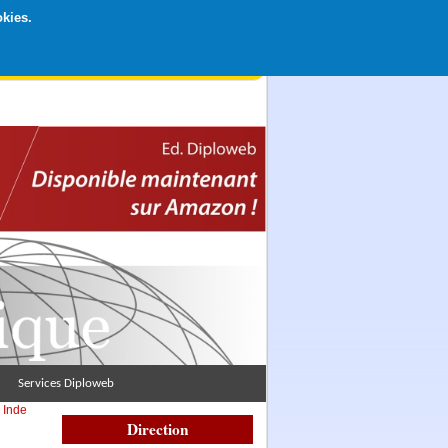
okies.
rticipation libre par CB ou Paypal, Merci !
Services Diploweb
>
Inde
Direction