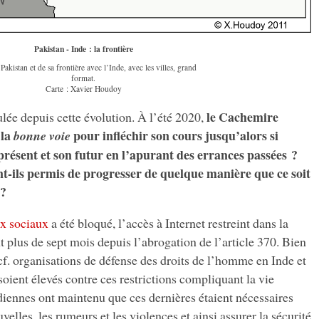
Pakistan - Inde : la frontière
Pakistan et de sa frontière avec l’Inde, avec les villes, grand
format.
Carte : Xavier Houdoy
le Cachemire
lée depuis cette évolution. À l’été 2020,
 la
pour infléchir son cours jusqu’alors si
bonne voie
présent et son futur en l’apurant des errances passées ?
t-ils permis de progresser de quelque manière que ce soit
 ?
x sociaux
a été bloqué, l’accès à Internet restreint dans la
plus de sept mois depuis l’abrogation de l’article 370. Bien
f. organisations de défense des droits de l’homme en Inde et
 soient élevés contre ces restrictions compliquant la vie
ndiennes ont maintenu que ces dernières étaient nécessaires
velles, les rumeurs et les violences et ainsi assurer la sécurité