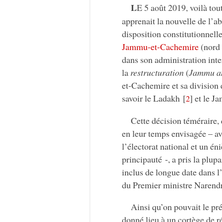
L
E 5 août 2019, voilà tou
apprenait la nouvelle de l’ab
disposition constitutionnell
Jammu-et-Cachemire
(nord 
dans son administration int
la
restructuration
(
Jammu an
et-Cachemire et sa division e
savoir le Ladakh
[
]
et le J
2
Cette décision téméraire,
en leur temps envisagée – ava
l’électorat national et un é
principauté -, a pris la plup
inclus de longue date dans l
du Premier ministre Narend
Ainsi qu’on pouvait le pré
donné lieu à un cortège de r