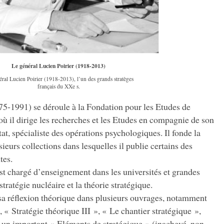
Le général Lucien Poirier (1918-2013)
éral Lucien Poirier (1918-2013), l’un des grands stratèges
français du XXe s.
5-1991) se déroule à la Fondation pour les Etudes de
 il dirige les recherches et les Etudes en compagnie de son
at, spécialiste des opérations psychologiques. Il fonde la
ieurs collections dans lesquelles il publie certains des
tes.
st chargé d’enseignement dans les universités et grandes
 stratégie nucléaire et la théorie stratégique.
t sa réflexion théorique dans plusieurs ouvrages, notamment
 « Stratégie théorique III », « Le chantier stratégique »,
et un important « Eléments de stratégique » (inachevé, non