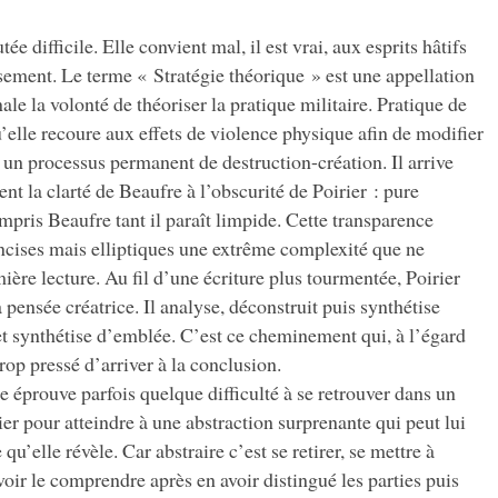
tée difficile. Elle convient mal, il est vrai, aux esprits hâtifs
ement. Le terme « Stratégie théorique » est une appellation
ale la volonté de théoriser la pratique militaire. Pratique de
’elle recoure aux effets de violence physique afin de modifier
rs un processus permanent de destruction-création. Il arrive
nt la clarté de Beaufre à l’obscurité de Poirier : pure
mpris Beaufre tant il paraît limpide. Cette transparence
cises mais elliptiques une extrême complexité que ne
mière lecture. Au fil d’une écriture plus tourmentée, Poirier
pensée créatrice. Il analyse, déconstruit puis synthétise
et synthétise d’emblée. C’est ce cheminement qui, à l’égard
trop pressé d’arriver à la conclusion.
 éprouve parfois quelque difficulté à se retrouver dans un
ier pour atteindre à une abstraction surprenante qui peut lui
qu’elle révèle. Car
abstraire c’est se retirer, se mettre à
voir le comprendre après en avoir distingué les parties puis