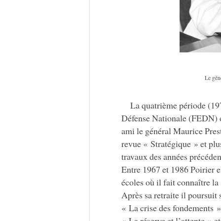
Le gén
La quatrième période (197
Défense Nationale (FEDN) où
ami le général Maurice Prest
revue « Stratégique » et plus
travaux des années précéden
Entre 1967 et 1986 Poirier e
écoles où il fait connaître la
Après sa retraite il poursui
« La crise des fondements »,
« La réserve et l’attente » 