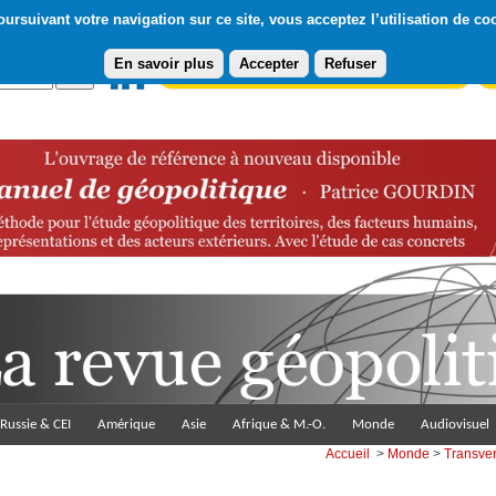
ursuivant votre navigation sur ce site, vous acceptez l’utilisation de co
En savoir plus
Accepter
Refuser
Abonnement gratuit à la Lettre du Diploweb
Pa
Russie & CEI
Amérique
Asie
Afrique & M.-O.
Monde
Audiovisuel
Accueil
>
Monde
>
Transve