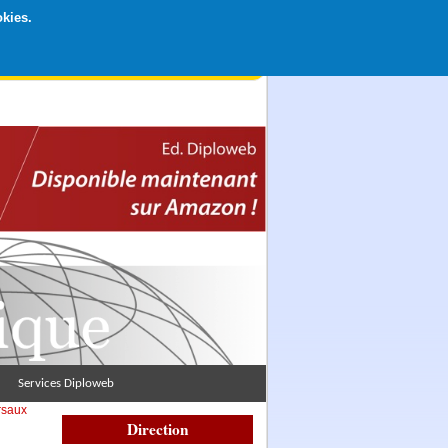
okies.
rticipation libre par CB ou Paypal, Merci !
Services Diploweb
rsaux
Direction