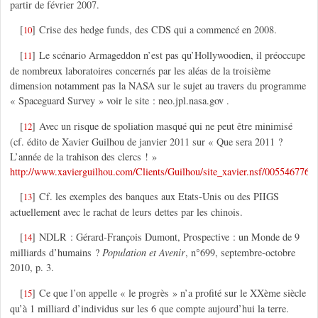
partir de février 2007.
[
]
Crise des hedge funds, des CDS qui a commencé en 2008.
10
[
]
Le scénario Armageddon n’est pas qu’Hollywoodien, il préoccupe
11
de nombreux laboratoires concernés par les aléas de la troisième
dimension notamment pas la NASA sur le sujet au travers du programme
« Spaceguard Survey » voir le site : neo.jpl.nasa.gov .
[
]
Avec un risque de spoliation masqué qui ne peut être minimisé
12
(cf. édito de Xavier Guilhou de janvier 2011 sur « Que sera 2011 ?
L’année de la trahison des clercs ! »
http://www.xavierguilhou.com/Clients/Guilhou/site_xavier.nsf/005546
[
]
Cf. les exemples des banques aux Etats-Unis ou des PIIGS
13
actuellement avec le rachat de leurs dettes par les chinois.
[
]
NDLR : Gérard-François Dumont, Prospective : un Monde de 9
14
milliards d’humains ?
Population et Avenir
, n°699, septembre-octobre
2010, p. 3.
[
]
Ce que l’on appelle « le progrès » n’a profité sur le XXème siècle
15
qu’à 1 milliard d’individus sur les 6 que compte aujourd’hui la terre.