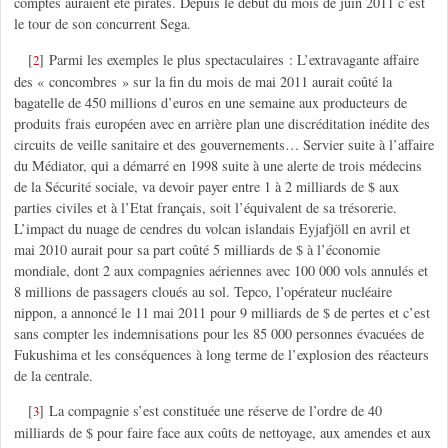
comptes auraient été piratés. Depuis le début du mois de juin 2011 c’est
le tour de son concurrent Sega.
[
]
Parmi les exemples le plus spectaculaires : L’extravagante affaire
2
des « concombres » sur la fin du mois de mai 2011 aurait coûté la
bagatelle de 450 millions d’euros en une semaine aux producteurs de
produits frais européen avec en arrière plan une discréditation inédite des
circuits de veille sanitaire et des gouvernements… Servier suite à l’affaire
du Médiator, qui a démarré en 1998 suite à une alerte de trois médecins
de la Sécurité sociale, va devoir payer entre 1 à 2 milliards de $ aux
parties civiles et à l’Etat français, soit l’équivalent de sa trésorerie.
L’impact du nuage de cendres du volcan islandais Eyjafjöll en avril et
mai 2010 aurait pour sa part coûté 5 milliards de $ à l’économie
mondiale, dont 2 aux compagnies aériennes avec 100 000 vols annulés et
8 millions de passagers cloués au sol. Tepco, l’opérateur nucléaire
nippon, a annoncé le 11 mai 2011 pour 9 milliards de $ de pertes et c’est
sans compter les indemnisations pour les 85 000 personnes évacuées de
Fukushima et les conséquences à long terme de l’explosion des réacteurs
de la centrale.
[
]
La compagnie s’est constituée une réserve de l’ordre de 40
3
milliards de $ pour faire face aux coûts de nettoyage, aux amendes et aux