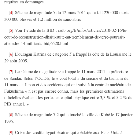
requêtes en dommages.
[
]
Séisme de magnitude 7 du 12 mars 2011 qui a fait 230 000 morts,
4
300 000 blessés et 1,2 million de sans-abris
[
]
Voir l’étude de la BID : iadb.org/fr/infos/articles/2010-02-16/le-
5
cout-de-reconstruction-dhaiti-suite-au-tremblement-de-terre-pourrait-
atteindre-14-milliards-bid,6528.html
[
]
L’ouragan Katrina de catégorie 5 a frappé la côte de la Louisiane le
6
29 août 2005.
[
]
Le séisme de magnitude 9 a frappé le 11 mars 2011 la préfecture
7
de Sandai. Selon l’OCDE, le « coût total » du séisme et du tsunami du
11 mars au Japon et des accidents qui ont suivi à la centrale nucléaire de
Fukushima « n’est pas encore connu, mais les premières estimations
officielles évaluent les pertes en capital physique entre 3,3 % et 5,2 % du
PIB annuel. »
[
]
Séisme de magnitude 7,2 qui a touché la ville de Kobé le 17 janvier
8
1995.
[
]
Crise des crédits hypothécaires qui a éclatée aux Etats-Unis à
9