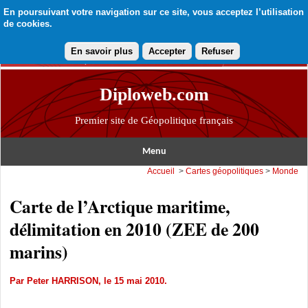
En poursuivant votre navigation sur ce site, vous acceptez l’utilisation
de cookies.
En savoir plus
Accepter
Refuser
Diploweb.com
Premier site de Géopolitique français
Menu
Accueil
>
Cartes géopolitiques
>
Monde
Carte de l’Arctique maritime,
délimitation en 2010 (ZEE de 200
marins)
Par
Peter HARRISON
, le 15 mai 2010.