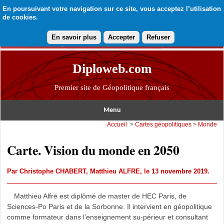
En poursuivant votre navigation sur ce site, vous acceptez l’utilisation
de cookies.
En savoir plus
Accepter
Refuser
Diploweb.com
Premier site de Géopolitique français
Menu
Accueil
>
Cartes géopolitiques
>
Monde
Carte. Vision du monde en 2050
Par
Christophe CHABERT
,
Matthieu ALFRE
, le 13 novembre 2019.
Matthieu Alfré est diplômé de master de HEC Paris, de
Sciences-Po Paris et de la Sorbonne. Il intervient en géopolitique
comme formateur dans l’enseignement su-périeur et consultant