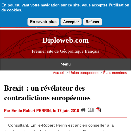
En poursuivant votre navigation sur ce site, vous acceptez l’utilisation
de cookies.
En savoir plus
Accepter
Refuser
Diploweb.com
Premier site de Géopolitique français
Menu
Accueil
>
Union européenne
>
États membres
Brexit : un révélateur des
contradictions européennes
Par
Emile-Robert PERRIN
, le 17 juin 2016
Consultant, Emile-Robert Perrin est ancien conseiller à la