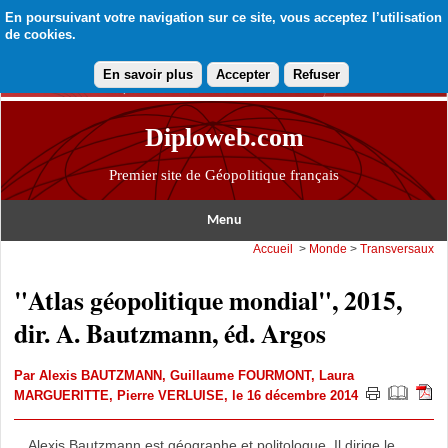
En poursuivant votre navigation sur ce site, vous acceptez l’utilisation
de cookies.
En savoir plus
Accepter
Refuser
Diploweb.com
Premier site de Géopolitique français
Menu
Accueil
>
Monde
>
Transversaux
"Atlas géopolitique mondial", 2015,
dir. A. Bautzmann, éd. Argos
Par
Alexis BAUTZMANN
,
Guillaume FOURMONT
,
Laura
MARGUERITTE
,
Pierre VERLUISE
, le 16 décembre 2014
Alexis Bautzmann est géographe et politologue. Il dirige le