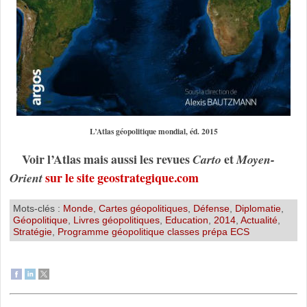
L’Atlas géopolitique mondial, éd. 2015
Voir l’Atlas mais aussi les revues
et
Carto
Moyen-
sur le site geostrategique.com
Orient
Mots-clés :
Monde
,
Cartes géopolitiques
,
Défense
,
Diplomatie
,
Géopolitique
,
Livres géopolitiques
,
Education
,
2014
,
Actualité
,
Stratégie
,
Programme géopolitique classes prépa ECS