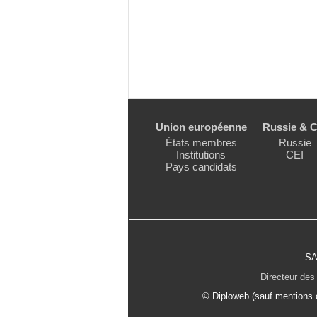
Union européenne
Russie & C
États membres
Russie
Institutions
CEI
Pays candidats
SA
Directeur des 
© Diploweb (sauf mentions c