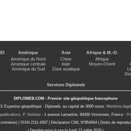
EI
Amérique
Asie
Afrique & M.-O.
Amérique du Nord
Chine
Afrique
Amérique centrale
Inde
Moyen-Orient
Amérique du Sud
Zone asiatique
Li
Dos
Services Diploweb
DIPLOWEB.COM - Premier site géopolitique francophone
S Expertise géopolitique - Diploweb, au capital de 3000 euros.
Mentions léga
publications, P. Verluise
- 1 avenue Lamartine, 94300 Vincennes, France -
Pr
ontraires) | ISSN 2111-4307 | Déclaration CNIL N°854004 | Droits de reproduct
| Dernière mise à jour le lundi 13 juillet 2026 |