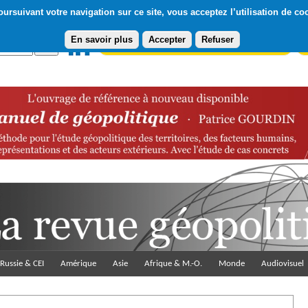
ursuivant votre navigation sur ce site, vous acceptez l’utilisation de co
En savoir plus
Accepter
Refuser
Abonnement gratuit à la Lettre du Diploweb
Pa
Russie & CEI
Amérique
Asie
Afrique & M.-O.
Monde
Audiovisuel