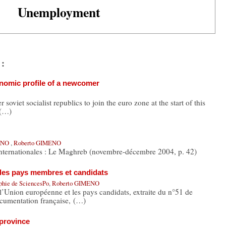
Unemployment
 :
onomic profile of a newcomer
r soviet socialist republics to join the euro zone at the start of this
 (…)
RANO
,
Roberto GIMENO
internationales : Le Maghreb (novembre-décembre 2004, p. 42)
les pays membres et candidats
aphie de SciencesPo
,
Roberto GIMENO
’Union européenne et les pays candidats, extraite du n°51 de
ocumentation française, (…)
 province