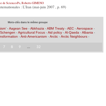
hie de SciencesPo
,
Roberto GIMENO
ternationales : L’Iran (mai-juin 2007 , p. 69)
Mots-clés dans le même groupe
ism’
-
Aagean See
-
Abkhazia
-
ABM Treaty
-
AEC
-
Aerospace
-
 Schengen
-
Agricultural Focus
-
Aid policy
-
Al-Qaeda
-
Albania
-
nsformation
-
Anti-Americanism
-
Arctic
-
Arctic Neighbours
-
7
8
9
…
32