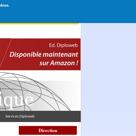
okies.
rticipation libre par CB ou Paypal, Merci !
Services Diploweb
Direction