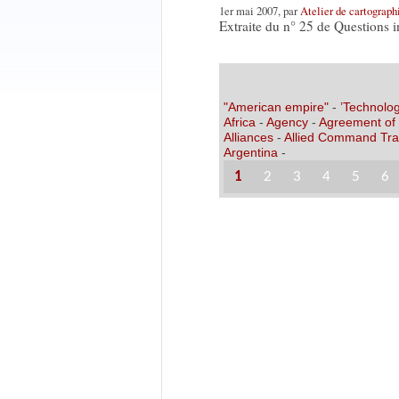
1er mai 2007, par
Atelier de cartograp
Extraite du n° 25 de Questions in
"American empire"
-
’Technolog
Africa
-
Agency
-
Agreement of
Alliances
-
Allied Command Tra
Argentina
-
1
2
3
4
5
6