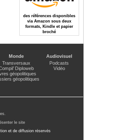
des références disponibles
via Amazon sous deux
formats, Kindle et papier
broché
Monde
Audiovisuel
Transversaux
Podcasts
Compil’ Diploweb
Vidéo
vres géopolitiques
siers géopolitiques
les
.
ésenter le site
ion et de diffusion réservés