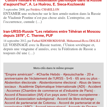
"Culture militaire et mobilisation patriotique dans la Russie
d’aujourd’hui", A. Le Huérou, E. Sieca-Kozlowski
3 septembre 2008, par
Frédéric CHARILLON
ENTAMER une recherche sur le lien armée-nation dans la Russie
de Vladimir Poutine n’est pas chose aisée. L’entreprise, en
l’occurrence, cumule (…)
Iran-URSS-Russie "Les relations entre Téhéran et Moscou
depuis 1979", C. Therme, PUF
14 septembre 2012, par
Farhad KHOSROKHAVAR
,
Mohammad-Reza DJALILI
LE VOISINAGE avec la Russie tsariste, l’Union soviétique et,
depuis une vingtaine d’années, avec la Fédération de Russie a
toujours été une (…)
Mots-clés dans le même groupe
"Empire américain"
-
#Charlie Hebdo
-
#jesuischarlie
-
20 e
anniversaire de l’éclatement de l’URSS
-
5+5
-
65 ans ou plus
-
Abstention électorale
-
Abstentionisme électoral
-
Abus de biens
sociaux
-
Académie Diplomatique Internationale (ADI)
-
Accident
-
Accomex (Chambre de commerce et d’industrie de Paris)
-
Accord d’Association (AA) d’un pays avec l’Union européenne
-
Accord d’association subrégional
-
Accord de libre-échange
-
Accord de partenariat de Cotonou
-
Accord de partenariat et de
coopération (APC)
-
Accord international
-
Accords de Dayton