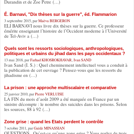
Durandin et de Zoe Petre (…)
É. Barnavi, "Dix thèses sur la guerre", éd. Flammarion
3 septembre 2015, par
Maëva BERGERON
ELI BARNAVI nous livre dix thèses sur la guerre. Ce professeur
émérite enseignant l’histoire de l’Occident moderne à l’Université
de Tel-Aviv a (…)
Quels sont les ressorts sociologiques, anthropologiques,
politiques et urbains du jihad dans les pays occidentaux ?
13 mai 2018, par
Farhad KHOSROKHAVAR
,
Ivan SAND
Ivan Sand (I. S.) : Quel cheminement intellectuel vous a conduit à
la publication de cet ouvrage ? Pensez-vous que les ressorts du
jihadisme en (…)
La prison : une approche multiscalaire et comparative
25 janvier 2010, par
Pierre VERLUISE
LA FIN du mois d’août 2009 a été marquée en France par un
sinistre décompte : le nombre des suicides dans les prisons. Selon
les sources, 88 à 92 (…)
Zone grise : quand les Etats perdent le contrôle
7 octobre 2011, par
Gaïdz MINASSIAN
QUESTIONS . Qu’est-ce qu’une zone grise ? Vous parlez de trois