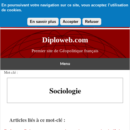
En poursuivant votre navigation sur ce site, vous acceptez l’utilisation
de cookies.
En savoir plus
Accepter
Refuser
Diploweb.com
Premier site de Géopolitique français
Menu
Mot-clé :
Sociologie
Articles liés à ce mot-clé :