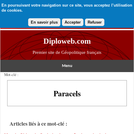
En poursuivant votre navigation sur ce site, vous acceptez l’utilisation
de cookies.
En savoir plus
Accepter
Refuser
Diploweb.com
Premier site de Géopolitique français
Menu
Mot-clé :
Paracels
Articles liés à ce mot-clé :