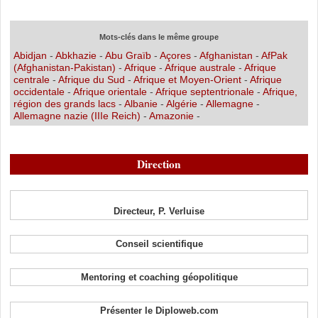
Mots-clés dans le même groupe
Abidjan
-
Abkhazie
-
Abu Graïb
-
Açores
-
Afghanistan
-
AfPak
(Afghanistan-Pakistan)
-
Afrique
-
Afrique australe
-
Afrique
centrale
-
Afrique du Sud
-
Afrique et Moyen-Orient
-
Afrique
occidentale
-
Afrique orientale
-
Afrique septentrionale
-
Afrique,
région des grands lacs
-
Albanie
-
Algérie
-
Allemagne
-
Allemagne nazie (IIIe Reich)
-
Amazonie
-
Direction
Directeur, P. Verluise
Conseil scientifique
Mentoring et coaching géopolitique
Présenter le Diploweb.com