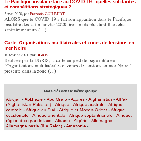
Le Pacifique insulaire face au COVID-19 : quelles solidarités
et compétitions stratégiques ?
3 mai 2020, par
François GUILBERT
ALORS que le COVID-19 a fait son apparition dans le Pacifique
insulaire dès la fin janvier 2020, trois mois plus tard il touche
sanitairement un (…)
Carte. Organisations multilatérales et zones de tensions en
mer Noire
10 février 2021, par
DGRIS
Réalisée par la DGRIS, la carte en pied de page intitulée
"Organisations multilatérales et zones de tensions en mer Noire "
présente dans la zone (…)
Mots-clés dans le même groupe
Abidjan
-
Abkhazie
-
Abu Graïb
-
Açores
-
Afghanistan
-
AfPak
(Afghanistan-Pakistan)
-
Afrique
-
Afrique australe
-
Afrique
centrale
-
Afrique du Sud
-
Afrique et Moyen-Orient
-
Afrique
occidentale
-
Afrique orientale
-
Afrique septentrionale
-
Afrique,
région des grands lacs
-
Albanie
-
Algérie
-
Allemagne
-
Allemagne nazie (IIIe Reich)
-
Amazonie
-