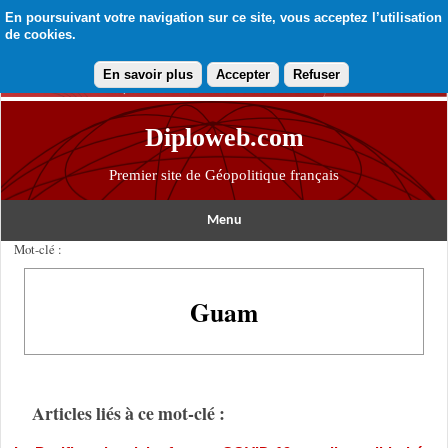
En poursuivant votre navigation sur ce site, vous acceptez l’utilisation
de cookies.
En savoir plus
Accepter
Refuser
Diploweb.com
Premier site de Géopolitique français
Menu
Mot-clé :
Guam
Articles liés à ce mot-clé :