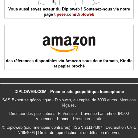
Vous aussi soyez acteur du Diploweb ! Soutenez-nous via notre
page
tipeee.com/Diploweb
des références disponibles via Amazon sous deux formats, Kindle
et papier broché
DIPLOWEB.COM - Premier site géopolitique francophone
SAS Expertise géopolitique - Diploweb, au capital de 3000 euros.
Mentions
légales
.
Directeur des publications, P. Verluise
- 1 avenue Lamartine, 94300
Vincennes, France -
Présenter le site
© Diploweb (sauf mentions contraires) | ISSN 2111-4307 | Déclaration CNIL
N°854004 | Droits de reproduction et de diffusion réservés