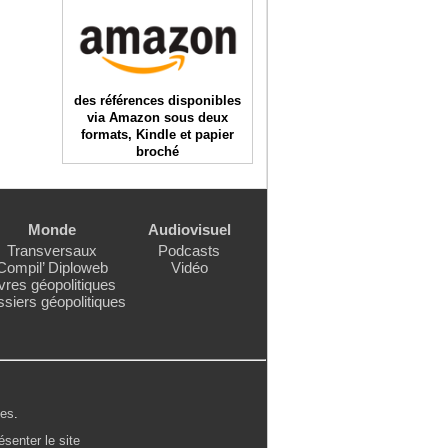
des références disponibles
via Amazon sous deux
formats, Kindle et papier
broché
Monde
Audiovisuel
Transversaux
Podcasts
Compil’ Diploweb
Vidéo
vres géopolitiques
siers géopolitiques
les
.
ésenter le site