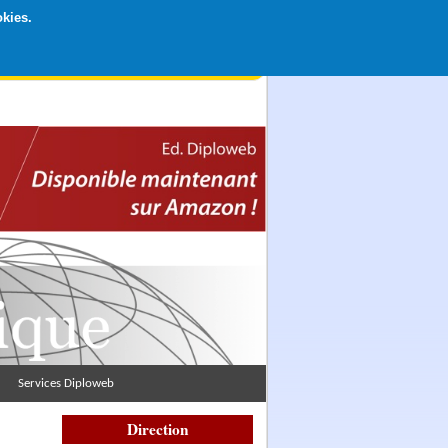
okies.
rticipation libre par CB ou Paypal, Merci !
Services Diploweb
Direction