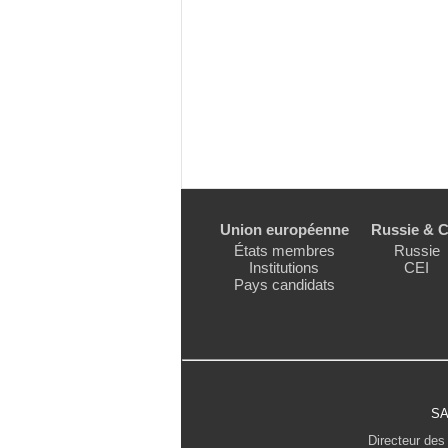
Union européenne
Russie & C
États membres
Russie
Institutions
CEI
Pays candidats
SA
Directeur des 