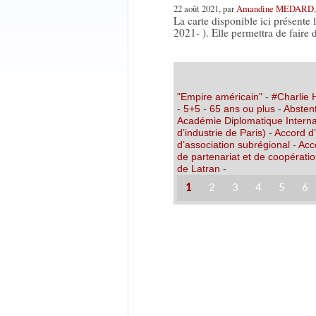
22 août 2021, par
Amandine MEDARD
La carte disponible ici présente
2021- ). Elle permettra de fair
"Empire américain"
-
#Charlie
-
5+5
-
65 ans ou plus
-
Abstent
Académie Diplomatique Interna
d’industrie de Paris)
-
Accord d
d’association subrégional
-
Acc
de partenariat et de coopérati
de Latran
-
1
2
3
4
5
6