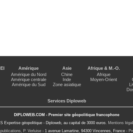
EI
Amérique
Asie
Afrique & M.-O.
Amérique du Nord
Chine
Afrique
Amérique centrale
Inde
Moyen-Orient
Amérique du Sud
Zone asiatique
Li
Dos
Services Diploweb
DIPLOWEB.COM - Premier site géopolitique francophone
S Expertise géopolitique - Diploweb, au capital de 3000 euros.
Mentions léga
publications, P. Verluise
- 1 avenue Lamartine, 94300 Vincennes, France -
Pr