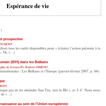
Espérance de vie
 :
et prospective
is DUMONT
iser tous les outils disponibles pour « éclairer l’action présente à la
 ». Or, (…)
umain (IDH) dans les Balkans
raphie de SciencesPo
,
Roberto GIMENO
ternationales : Les Balkans et l’Europe (janvier-février 2007, p. 66)
que
UMONT
risque pas de les atteindre Sun Tzu, vers le IIIe s. av J.-C. Nous nous
r de (…)
a naissance au sein de l’Union européenne