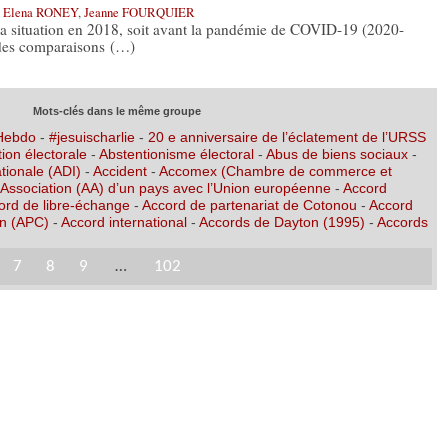
,
Elena RONEY
,
Jeanne FOURQUIER
 la situation en 2018, soit avant la pandémie de COVID-19 (2020-
e des comparaisons (…)
Mots-clés dans le même groupe
 Hebdo
-
#jesuischarlie
-
20 e anniversaire de l’éclatement de l’URSS
ion électorale
-
Abstentionisme électoral
-
Abus de biens sociaux
-
tionale (ADI)
-
Accident
-
Accomex (Chambre de commerce et
’Association (AA) d’un pays avec l’Union européenne
-
Accord
ord de libre-échange
-
Accord de partenariat de Cotonou
-
Accord
on (APC)
-
Accord international
-
Accords de Dayton (1995)
-
Accords
7
8
9
…
102