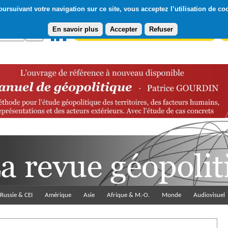
ursuivant votre navigation sur ce site, vous acceptez l’utilisation de co
En savoir plus
Accepter
Refuser
Abonnement gratuit à la Lettre du Diploweb
Pa
Russie & CEI
Amérique
Asie
Afrique & M.-O.
Monde
Audiovisuel