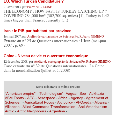
EU. Which Turkish Candidature ?
21 avril 2013, par
Pierre VERLUISE
THE ECONOMY : HOW FAST IS TURKEY CATCHING UP ?
COVERING 784,000 km² (302,700 sq. miles) [1], Turkey is 1.42
times bigger than France, currently (…)
Iran : le PIB par habitant par province
1er mai 2007, par
Atelier de cartographie de SciencesPo
,
Roberto GIMENO
Extraite du n° 25 de Questions internationales : L’Iran (mai-juin
2007 , p. 69)
Chine - Niveau de vie et ouverture économique
12 décembre 2008, par
Atelier de cartographie de SciencesPo
,
Roberto GIMENO
Carte extraite du n° 32 de Questions internationales : La Chine
dans la mondialisation (juillet-août 2008)
Mots-clés dans le même groupe
"American empire"
-
’Technologism’
-
Aagean See
-
Abkhazia
-
ABM Treaty
-
AEC
-
Aerospace
-
Africa
-
Agency
-
Agreement of
Schengen
-
Agricultural Focus
-
Aid policy
-
Al-Qaeda
-
Albania
-
Alliances
-
Allied Command Transformation
-
Anti-Americanism
-
Arctic
-
Arctic Neighbours
-
Argentina
-