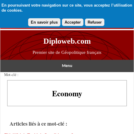
En poursuivant votre navigation sur ce site, vous acceptez l’utilisation
de cookies.
En savoir plus
Accepter
Refuser
Diploweb.com
Premier site de Géopolitique français
Menu
Mot-clé :
Economy
Articles liés à ce mot-clé :