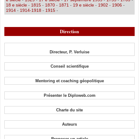
18 e siècle
-
1815
-
1870
-
1871
-
19 e siècle
-
1902
-
1906
-
1914
-
1914-1918
-
1915
-
Direction
Directeur, P. Verluise
Conseil scientifique
Mentoring et coaching géopolitique
Présenter le Diploweb.com
Charte du site
Auteurs
Proposer un article