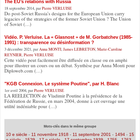
The EU’s relations with Russia
18 septembre 2014, par
Pierre VERLUISE
Do post-Soviet Russia’s designs for the European Union carry
legacies of the strategies of the former Soviet Union ? The Union
of Soviet (…)
Vidéo. P. Verluise. La « Glasnost » de M. Gorbatchev (1985-
1991) : transparence ou désinformation ?
3 décembre 2021, par
Anna MONTI
,
James LEBRETON
,
Marie-Caroline
REYNIER
,
Pierre VERLUISE
Cette vidéo peut facilement être diffusée en classe ou en amphi
pour illustrer un cours ou un débat. Synthèse par Anna Monti pour
Diploweb.com (…)
"KGB Connexion. Le système Poutine", par H. Blanc
1er avril 2004, par
Pierre VERLUISE
LA REELECTION de Vladimir Poutine à la présidence de la
Fédération de Russie, en mars 2004, donne à cet ouvrage une
utilité indéniable pour (…)
Mots-clés dans le même groupe
10 e siècle
-
11 novembre 1918
-
11 septembre 2001
-
1494
-
15
e siècle
-
1529
-
17 e siècle
-
17 septembre 1939
-
1755
-
1763
-