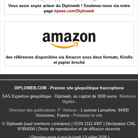
Vous aussi soyez acteur du Diploweb ! Soutenez-nous via notre
page
tipeee.com/Diploweb
des références disponibles via Amazon sous deux formats, Kindle
et papier broché
DIPLOWEB.COM - Premier site géopolitique francophone
SAS Expertise géopolitique - Diploweb, au capital de 3000 euros.
Mentions
légales
.
Directeur des publications, P. Verluise
- 1 avenue Lamartine, 94300
Vincennes, France -
Présenter le site
© Diploweb (sauf mentions contraires) | ISSN 2111-4307 | Déclaration CNIL
N°854004 | Droits de reproduction et de diffusion réservés
| Dernière mise à jour le lundi 13 juillet 2026 |