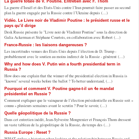
La guerre totale de V. Poutine. Entretien avec F. Thom
La guerre d’Israël et des Etats-Unis contre l’Iran pourrait faire passer au second
plan la guerre engagée par la Russie contre l’Ukraine depuis (…)
Vidéo. Le Livre noir de Vladimir Poutine : le président russe et le
pays qu’il dirige
Desk Russie présente le "Livre noir de Vladimir Poutine" sous la direction de
Galia Ackerman et Stéphane Courtois, en collaboration avec Robert (…)
France-Russie : les liaisons dangereuses ?
Les incertitudes venues des Etats-Unis depuis l’élection de D. Trump -
probablement avec le soutien au moins indirect de la Russie - génèrent (…)
Why and how does V. Putin win a fourth presidential term in
Russia ?
How does one explain that the winner of the presidential election in Russia is
"known" several weeks before the ballot ? To better understand, (…)
Pourquoi et comment V. Poutine gagne-t-il un 4e mandat
présidentiel en Russie ?
Comment expliquer que le vainqueur de l’élection présidentielle en Russie soit «
connu » plusieurs semaines avant le scrutin ? Pour le savoir, (…)
Quelle géopolitique de la Russie ?
Dans cet entretien inédit, Jean-Sylvestre Mongrenier et François Thom dressent
un vaste tableau de la géopolitique de la Russie, du temps des (…)
Russia Europe : Reset ?
WHAT strikes a historian when looking at the relationship between Russia and