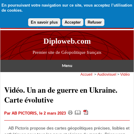
En poursuivant votre navigation sur ce site, vous acceptez l’utilisation
de cookies.
En savoir plus
Accepter
Refuser
Diploweb.com
Premier site de Géopolitique français
Menu
Accueil
>
Audiovisuel
>
Vidéo
Vidéo. Un an de guerre en Ukraine.
Carte évolutive
Par
AB PICTORIS
, le 2 mars 2023
AB Pictoris propose des cartes géopolitiques précises, lisibles et