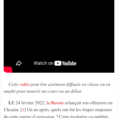
Cette
vidéo
peut être aisément diffusée en classe ou en
amphi pour nourrir un cours ou un débat
.
L
E 24 février 2022,
la Russie
relançait son offensive en
Ukraine
[
]
Un an après, quels ont été les étapes majeures
1
de cette guerre d’agression ? Carte évolutive co-publiée