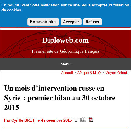
En poursuivant votre navigation sur ce site, vous acceptez l’utilisation
de cookies.
En savoir plus
Accepter
Refuser
Diploweb.com
Premier site de Géopolitique français
Menu
Accueil
>
Afrique & M.-O.
>
Moyen-Orient
Un mois d’intervention russe en
Syrie : premier bilan au 30 octobre
2015
Par
Cyrille BRET
, le 4 novembre 2015