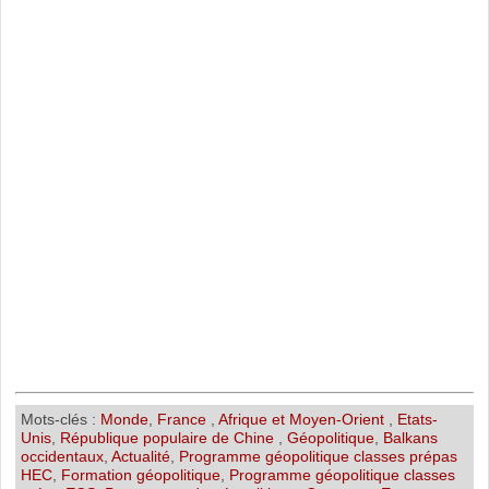
Mots-clés :
Monde
,
France
,
Afrique et Moyen-Orient
,
Etats-
Unis
,
République populaire de Chine
,
Géopolitique
,
Balkans
occidentaux
,
Actualité
,
Programme géopolitique classes prépas
HEC
,
Formation géopolitique
,
Programme géopolitique classes