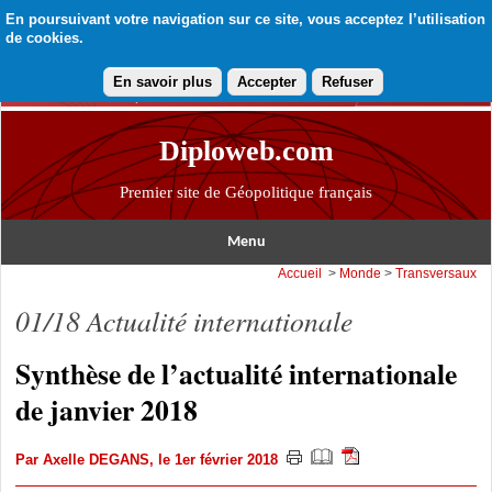
En poursuivant votre navigation sur ce site, vous acceptez l’utilisation
de cookies.
En savoir plus
Accepter
Refuser
Diploweb.com
Premier site de Géopolitique français
Menu
Accueil
>
Monde
>
Transversaux
01/18 Actualité internationale
Synthèse de l’actualité internationale
de janvier 2018
Par
Axelle DEGANS
, le 1er février 2018