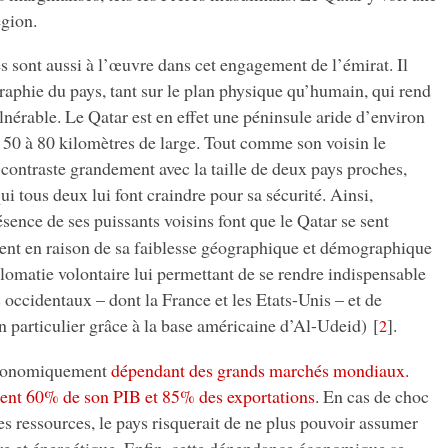
égion.
s sont aussi à l’œuvre dans cet engagement de l’émirat. Il
aphie du pays, tant sur le plan physique qu’humain, qui rend
lnérable. Le Qatar est en effet une péninsule aride d’environ
 50 à 80 kilomètres de large. Tout comme son voisin le
e contraste grandement avec la taille de deux pays proches,
qui tous deux lui font craindre pour sa sécurité. Ainsi,
sence de ses puissants voisins font que le Qatar se sent
ent en raison de sa faiblesse géographique et démographique
lomatie volontaire lui permettant de se rendre indispensable
 occidentaux – dont la France et les Etats-Unis – et de
en particulier grâce à la base américaine d’Al-Udeid)
[
]
.
2
 économiquement
dépendant des grands marchés mondiaux.
tent 60% de son PIB et 85% des exportations
. En cas de choc
s ressources, le pays risquerait de ne plus pouvoir assumer