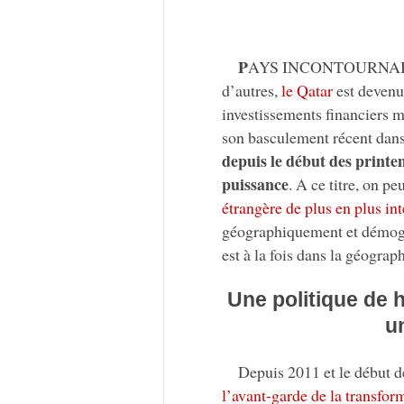
P
AYS INCONTOURNABLE da
d’autres,
le Qatar
est devenu 
investissements financiers ma
son basculement récent dan
depuis le début des printe
puissance
. A ce titre, on p
étrangère de plus en plus in
géographiquement et démogra
est à la fois dans la géogra
Une politique de h
u
Depuis 2011 et le début d
l’avant-garde de la transfo