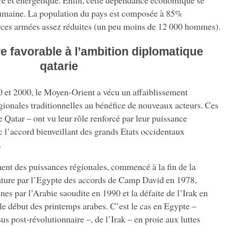
e et énergétique. Enfin, cette dépendance économique se
maine. La population du pays est composée à 85%
rces armées assez réduites (un peu moins de 12 000 hommes).
 favorable à l’ambition diplomatique
qatarie
 et 2000, le Moyen-Orient a vécu un affaiblissement
gionales traditionnelles au bénéfice de nouveaux acteurs. Ces
e Qatar – ont vu leur rôle renforcé par leur puissance
c l’accord bienveillant des grands Etats occidentaux
.
ment des puissances régionales, commencé à la fin de la
ature par l’Egypte des accords de Camp David en 1978,
nes par l’Arabie saoudite en 1990 et la défaite de l’Irak en
le début des printemps arabes. C’est le cas en Egypte –
 post-révolutionnaire –, de l’Irak – en proie aux luttes