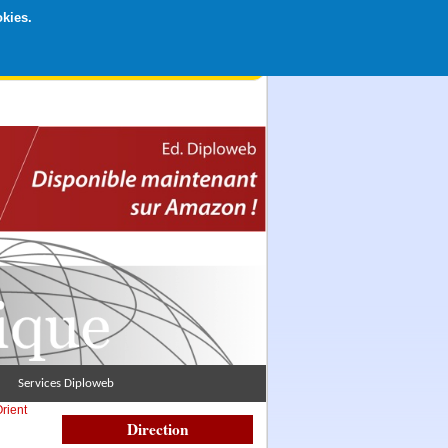
okies.
rticipation libre par CB ou Paypal, Merci !
Services Diploweb
rient
Direction