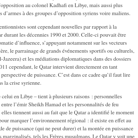
opposition au colonel Kadhafi en Libye, mais aussi plus
s d’armes à des groupes d’opposition syriens voire maliens.
entionnistes sont cependant nouvelles par rapport à la
 durant les décennies 1990 et 2000. Celle-ci pouvait être
lomatie d’influence, s’appuyant notamment sur les vecteurs
ière, le parrainage de grands événements sportifs ou culturels,
l-Jazeera) et les médiations diplomatiques dans des dossiers
11 cependant, le Qatar intervient directement en tant
perspective de puissance. C’est dans ce cadre qu’il faut lire
s la crise syrienne.
lui en Libye – tient à plusieurs raisons : personnelles
 entre l’émir Sheikh Hamad et les personnalités de feu
elles tiennent aussi au fait que le Qatar a identifié le moment
our marquer l’environnement régional : il existe en effet au
de de puissance (qui ne peut durer) et la montée en puissance
is marginalisés, tels les Frères musulmans. Le Qatar y voit une