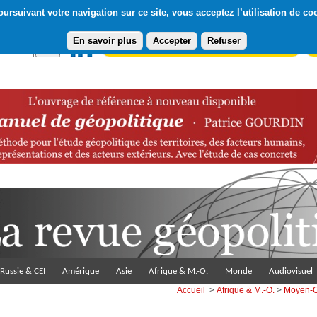
ursuivant votre navigation sur ce site, vous acceptez l’utilisation de co
En savoir plus
Accepter
Refuser
Abonnement gratuit à la Lettre du Diploweb
Pa
Russie & CEI
Amérique
Asie
Afrique & M.-O.
Monde
Audiovisuel
Accueil
>
Afrique & M.-O.
>
Moyen-O