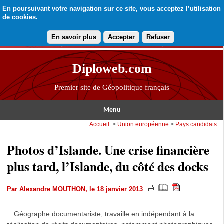
En poursuivant votre navigation sur ce site, vous acceptez l’utilisation
de cookies.
En savoir plus
Accepter
Refuser
Diploweb.com
Premier site de Géopolitique français
Menu
Accueil
>
Union européenne
>
Pays candidats
Photos d’Islande. Une crise financière
plus tard, l’Islande, du côté des docks
Par
Alexandre MOUTHON
, le 18 janvier 2013
Géographe documentariste, travaille en indépendant à la