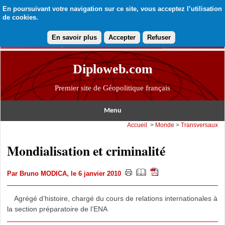
En poursuivant votre navigation sur ce site, vous acceptez l’utilisation
de cookies.
En savoir plus
Accepter
Refuser
Diploweb.com
Premier site de Géopolitique français
Menu
Accueil
>
Monde
>
Transversaux
Mondialisation et criminalité
Par
Bruno MODICA
, le 6 janvier 2010
Agrégé d’histoire, chargé du cours de relations internationales à
la section préparatoire de l’ENA