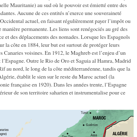
uelle Mauritanie) au sud où le pouvoir est émietté entre des
ndantes. Aucune de ces entités n’exerce une souveraineté
a Occidental actuel, en faisant régulièrement payer l’impôt ou
e manière permanente. Les liens sont renégociés au gré des
rce et des déplacements des nomades. Lorsque les Espagnols
sur la côte en 1884, leur but est surtout de protéger leurs
s Canaries voisines. En 1912, le Maghreb est l’enjeu d’un
t l’Espagne. Outre le Rio de Oro et Saguia al Hamra, Madrid
 Rif au nord, le long de la côte méditerranéenne, tandis que la
lgérie, établit le sien sur le reste du Maroc actuel (la
onie française en 1920). Dans les années trente, l’Espagne
térieur de son territoire saharien et instrumentalise pour ce