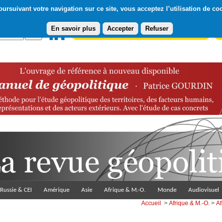
ursuivant votre navigation sur ce site, vous acceptez l’utilisation de co
En savoir plus
Accepter
Refuser
Abonnement gratuit à la Lettre du Diploweb
Pa
Russie & CEI
Amérique
Asie
Afrique & M.-O.
Monde
Audiovisuel
Accueil
>
Afrique & M.-O.
>
Af