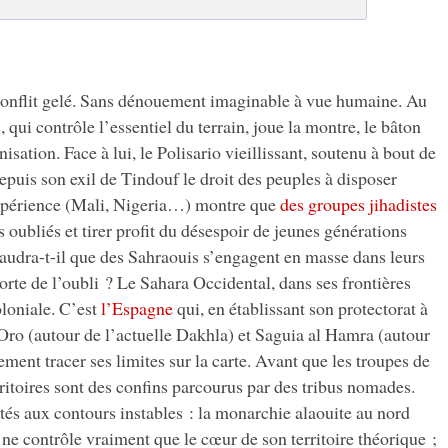
onflit gelé. Sans dénouement imaginable à vue humaine. Au
qui contrôle l’essentiel du terrain, joue la montre, le bâton
nisation. Face à lui, le Polisario vieillissant, soutenu à bout de
epuis son exil de Tindouf le droit des peuples à disposer
xpérience (Mali, Nigeria…) montre que
des groupes jihadistes
ts oubliés et tirer profit du désespoir de jeunes générations
Faudra-t-il que des Sahraouis s’engagent en masse dans leurs
sorte de l’oubli ? Le Sahara Occidental, dans ses frontières
oloniale. C’est
l’Espagne
qui, en établissant son protectorat à
 Oro (autour de l’actuelle Dakhla) et Saguia al Hamra (autour
ment tracer ses limites sur la carte. Avant que les troupes de
erritoires sont des confins parcourus par des tribus nomades.
és aux contours instables : la monarchie alaouite au nord
 ne contrôle vraiment que le cœur de son territoire théorique ;