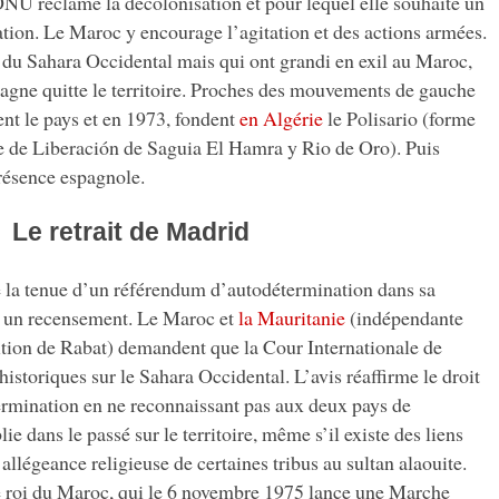
NU réclame la décolonisation et pour lequel elle souhaite un
ion. Le Maroc y encourage l’agitation et des actions armées.
 du Sahara Occidental mais qui ont grandi en exil au Maroc,
agne quitte le territoire. Proches des mouvements de gauche
ent le pays et en 1973, fondent
en Algérie
le Polisario (forme
e de Liberación de Saguia El Hamra y Rio de Oro). Puis
présence espagnole.
Le retrait de Madrid
la tenue d’un référendum d’autodétermination dans sa
la un recensement. Le Maroc et
la Mauritanie
(indépendante
tion de Rabat) demandent que la Cour Internationale de
historiques sur le Sahara Occidental. L’avis réaffirme le droit
termination en ne reconnaissant pas aux deux pays de
ie dans le passé sur le territoire, même s’il existe des liens
allégeance religieuse de certaines tribus au sultan alaouite.
le roi du Maroc, qui le 6 novembre 1975 lance une Marche