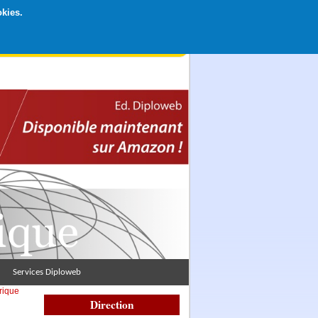
okies.
rticipation libre par CB ou Paypal, Merci !
Services Diploweb
rique
Direction