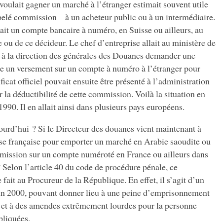
 voulait gagner un marché à l’étranger estimait souvent utile
pelé commission – à un acheteur public ou à un intermédiaire.
itait un compte bancaire à numéro, en Suisse ou ailleurs, au
 ou de ce décideur. Le chef d’entreprise allait au ministère de
 à la direction des générales des Douanes demander une
aire un versement sur un compte à numéro à l’étranger pour
icat officiel pouvait ensuite être présenté à l’administration
r la déductibilité de cette commission. Voilà la situation en
990. Il en allait ainsi dans plusieurs pays européens.
jourd’hui ? Si le Directeur des douanes vient maintenant à
ise française pour emporter un marché en Arabie saoudite ou
mission sur un compte numéroté en France ou ailleurs dans
? Selon l’article 40 du code de procédure pénale, ce
e fait au Procureur de la République. En effet, il s’agit d’un
juin 2000, pouvant donner lieu à une peine d’emprisonnement
s et à des amendes extrêmement lourdes pour la personne
pliquées.