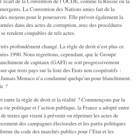
 à l’écart de la Convention de l’OCDE, comme la Russie ou la
mergents. La Convention des Nations unies fait de la
 des moyens pour le poursuivre. Elle prévoit également la
urnées dans des actes de corruption, avec des procédures
 se rendent coupables de tels actes.
 très profondément changé. La règle de droit n’est plus ce
nnées 1990. Nous regrettons, cependant, que le Groupe
blanchiment de capitaux (GAFI) se soit progressivement
ser que trois pays sur la liste des Etats non coopératifs :
. Jamais Monaco n’a condamné quelqu’un pour blanchiment.
le ?
t entre la règle de droit et la réalité ? Commençons par la
 vie politique et l’action publique, la France a adopté entre
de textes qui visent à prévenir ou réprimer les actes de
ancement des campagnes électorales et les partis politiques
réforme du code des marchés publics pour l’Etat et les