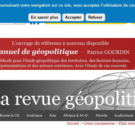
ursuivant votre navigation sur ce site, vous acceptez l’utilisation de co
En savoir plus
Accepter
Refuser
Abonnement gratuit à la Lettre du Diploweb
Pa
Russie & CEI
Amérique
Asie
Afrique & M.-O.
Monde
Audiovisuel
Accueil
>
Union européenne
>
États me