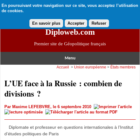
En poursuivant votre navigation sur ce site, vous acceptez l’utilisation
de cookies.
En savoir plus
Accepter
Refuser
Diploweb.com
Premier site de Géopolitique français
Menu
Accueil
>
Union européenne
>
États membres
L’UE face à la Russie : combien de
divisions ?
Par
Maxime LEFEBVRE
, le 6 septembre 2010
Diplomate et professeur en questions internationales à l’Institut
d’études politiques de Paris