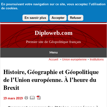
En poursuivant votre navigation sur ce site, vous acceptez l’utilisation
de cookies.
En savoir plus
Accepter
Refuser
Diploweb.com
Premier site de Géopolitique français
Menu
Accueil
>
Union européenne
>
Institutions
Histoire, Géographie et Géopolitique
de l’Union européenne. À l’heure du
Brexit
19 mars 2019