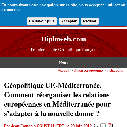
En poursuivant votre navigation sur ce site, vous acceptez l’utilisation
de cookies.
En savoir plus
Accepter
Refuser
Diploweb.com
Premier site de Géopolitique français
Menu
Accueil
>
Union européenne
>
Institutions
Géopolitique UE-Méditerranée.
Comment réorganiser les relations
européennes en Méditerranée pour
s’adapter à la nouvelle donne ?
Par
Jean-François COUSTILLIERE
, le 20 juin 2012