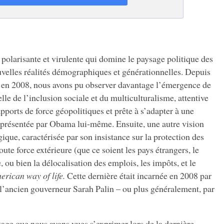
olarisante et virulente qui domine le paysage politique des
velles réalités démographiques et générationnelles. Depuis
en 2008, nous avons pu observer davantage l’émergence de
e de l’inclusion sociale et du multiculturalisme, attentive
ports de force géopolitiques et prête à s’adapter à une
présentée par Obama lui-même. Ensuite, une autre vision
que, caractérisée par son insistance sur la protection des
ute force extérieure (que ce soient les pays étrangers, le
u bien la délocalisation des emplois, les impôts, et le
erican way of life.
Cette dernière était incarnée en 2008 par
l’ancien gouverneur Sarah Palin – ou plus généralement, par
tage que nous avons vues s’exprimer lors de la dernière