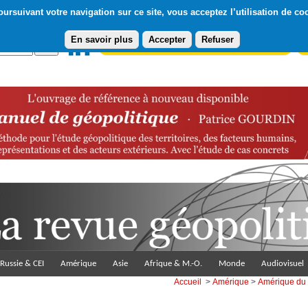
ursuivant votre navigation sur ce site, vous acceptez l’utilisation de co
En savoir plus
Accepter
Refuser
Abonnement gratuit à la Lettre du Diploweb
Pa
Russie & CEI
Amérique
Asie
Afrique & M.-O.
Monde
Audiovisuel
Accueil
>
Amérique
>
Amérique du