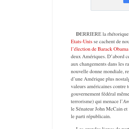
D
ERRIERE la rhétorique p
Etats-Unis
se cachent de nou
l’élection de Barack Obama
deux Amériques. D’abord cell
aux changements dans les rap
nouvelle donne mondiale, re
d’une Amérique plus nostalgi
valeurs américaines contre to
gouvernement fédéral même, o
terrorisme) qui menace l’
Am
le Sénateur John McCain et 
le parti républicain.
Les grandes lignes de par