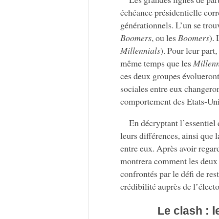
échéance présidentielle cor
générationnels. L’un se tro
Boomers
, ou les
Boomers
).
Millennials
). Pour leur part
même temps que les
Millenn
ces deux groupes évolueront d
sociales entre eux changeron
comportement des Etats-Uni
En décryptant l’essentie
leurs différences, ainsi que 
entre eux. Après avoir regard
montrera comment les deux p
confrontés par le défi de res
crédibilité auprès de l’élect
Le clash : 