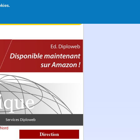
okies.
rticipation libre par CB ou Paypal, Merci !
Services Diploweb
 Nord
Direction