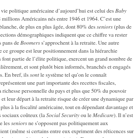
vie politique américaine d’aujourd’hui est celui des
Baby
78 millions Américains nés entre 1946 et 1964. C’est une
blanche, de plus en plus âgée, dont 80% des
seniors
(plus de
jections démographiques indiquent que ce chiffre va rester
es pans de
Boomers
s’approchent à la retraite. Une autre
e ce groupe est leur positionnement dans la hiérarchie
font partie de l’élite politique, exercent un grand nombre de
ulièrement, et sont plutôt bien informés, branchés et engagés
. En bref, ils
sont
le système tel qu’on le connaît
eprésentent une part importante des recettes fiscales,
a richesse personnelle du pays et plus que 50% du pouvoir
 et leur départ à la retraite risque de créer une dynamique par
 plus à la fiscalité américaine, tout en dépendant davantage et
 sociaux coûteux (la
Social Security
ou le
Medicare
). Il n’est
e les
seniors
ne s’opposent pas politiquement aux
ient (même si certains entre eux expriment des réticences sur