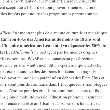
 le prix exorbitant de leur maintien). En revanche, cette
ent sceptique à l’égard de tout gouvernement et s’avère
se des impôts pour nourrir les programmes perçus comme
Millennials
montrent plus de diversité culturelle et raciale que
Environ 40% des Américains de moins de 18 ans sont
.
 l’histoire américaine. Leur total va dépasser les 50% de
[
]
Les
Millennials
ne partagent pas les mêmes origines
2
: ils ne sont pas WASP et ne connaissent pas forcément
vers ce prisme – autrement dit, l’expérience qui était celle
nes étaient aussi celles des pères fondateurs du pays. En
les d’avoir au moins un parent né en dehors des Etats-Unis et,
ourrissent plus de confiance dans l’Etat que leurs homologues
t de l’estime pour les grands programmes sociaux qu’ils
plus grande mobilité sociale (éducation publique, assurance
oient encore au rêve américain et à ses valeurs fondatrices,
 et le capitalisme. Ayant vu les sacrifices de leurs parents